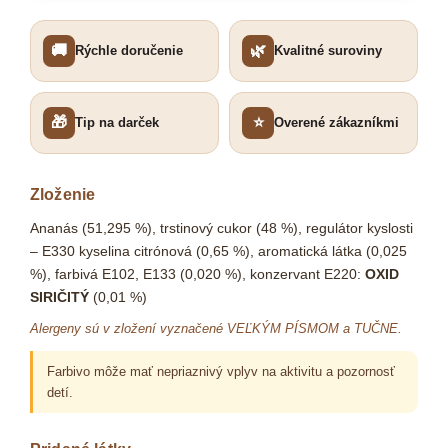
🚚
🌿
Rýchle doručenie
Kvalitné suroviny
🎁
⭐
Tip na darček
Overené zákazníkmi
Zloženie
Ananás (51,295 %), trstinový cukor (48 %), regulátor kyslosti
– E330 kyselina citrónová (0,65 %), aromatická látka (0,025
%), farbivá E102, E133 (0,020 %), konzervant E220:
OXID
SIRIČITÝ
(0,01 %)
Alergeny sú v zložení vyznačené VEĽKÝM PÍSMOM a TUČNE.
Farbivo môže mať nepriaznivý vplyv na aktivitu a pozornosť
detí.