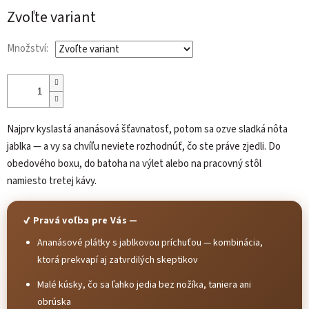
cena:
Zvoľte variant
Množství:
Najprv kyslastá ananásová šťavnatosť, potom sa ozve sladká nôta
jablka — a vy sa chvíľu neviete rozhodnúť, čo ste práve zjedli. Do
obedového boxu, do batoha na výlet alebo na pracovný stôl
namiesto tretej kávy.
✔ Pravá voľba pre Vás —
Ananásové plátky s jablkovou príchuťou — kombinácia,
ktorá prekvapí aj zatvrdilých skeptikov
Malé kúsky, čo sa ľahko jedia bez nožíka, taniera ani
obrúska