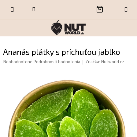
Prejsť
NÁKUPNÝ
na
obsah
KOŠÍK
Ananás plátky s príchuťou jablko
Priemerné
Neohodnotené
Podrobnosti hodnotenia
Značka:
Nutworld.cz
hodnotenie
produktu
je
0,0
z
5
hviezdičiek.