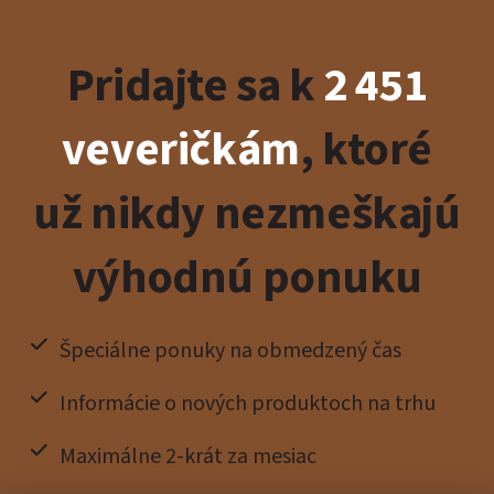
Pridajte sa k
2 451
veveričkám
, ktoré
už nikdy nezmeškajú
výhodnú ponuku
Špeciálne ponuky na obmedzený čas
Informácie o nových produktoch na trhu
Maximálne 2-krát za mesiac