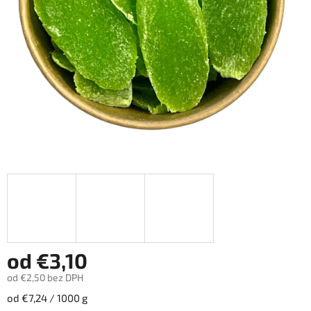
od
€3,10
od
€2,50
bez DPH
Jednotková
od €7,24 / 1000 g