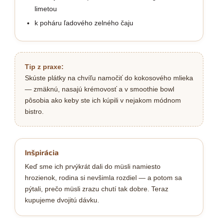
limetou
k poháru ľadového zelného čaju
Tip z praxe:
Skúste plátky na chvíľu namočiť do kokosového mlieka
— zmäknú, nasajú krémovosť a v smoothie bowl
pôsobia ako keby ste ich kúpili v nejakom módnom
bistro.
Inšpirácia
Keď sme ich prvýkrát dali do müsli namiesto
hrozienok, rodina si nevšimla rozdiel — a potom sa
pýtali, prečo müsli zrazu chutí tak dobre. Teraz
kupujeme dvojitú dávku.