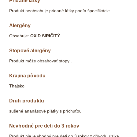
Pridané látky
Produkt neobsahuje pridané látky podľa špecifikácie.
Alergény
Obsahuje:
OXID SIRIČITÝ
Stopové alergény
Produkt môže obsahovať stopy .
Krajina pôvodu
Thajsko
Druh produktu
sušené ananásové plátky s príchuťou
Nevhodné pre deti do 3 rokov
Produkt nie je vhodný pre deti do 3 rokov z dôvodu rizika