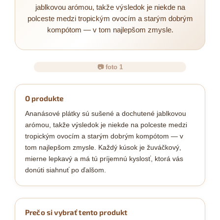
jablkovou arómou, takže výsledok je niekde na
polceste medzi tropickým ovocím a starým dobrým
kompótom — v tom najlepšom zmysle.
📷 foto 1
O produkte
Ananásové plátky sú sušené a dochutené jablkovou
arómou, takže výsledok je niekde na polceste medzi
tropickým ovocím a starým dobrým kompótom — v
tom najlepšom zmysle. Každý kúsok je žuváčkový,
mierne lepkavý a má tú príjemnú kyslosť, ktorá vás
donúti siahnuť po ďalšom.
Prečo si vybrať tento produkt