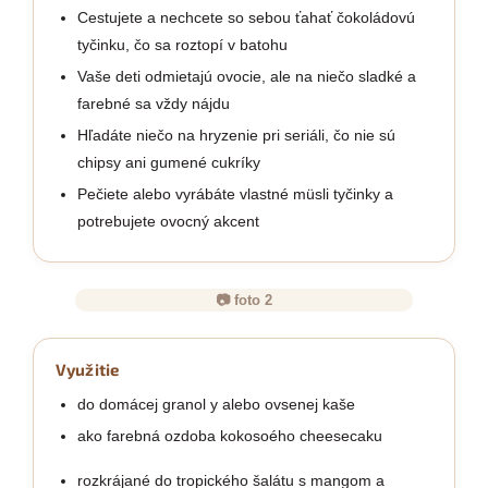
Cestujete a nechcete so sebou ťahať čokoládovú
tyčinku, čo sa roztopí v batohu
Vaše deti odmietajú ovocie, ale na niečo sladké a
farebné sa vždy nájdu
Hľadáte niečo na hryzenie pri seriáli, čo nie sú
chipsy ani gumené cukríky
Pečiete alebo vyrábáte vlastné müsli tyčinky a
potrebujete ovocný akcent
📷 foto 2
Využitie
do domácej granol y alebo ovsenej kaše
ako farebná ozdoba kokosoého cheesecaku
rozkrájané do tropického šalátu s mangom a