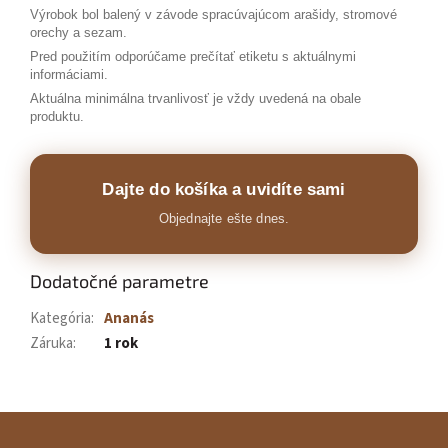
Výrobok bol balený v závode spracúvajúcom arašidy, stromové
orechy a sezam.
Pred použitím odporúčame prečítať etiketu s aktuálnymi
informáciami.
Aktuálna minimálna trvanlivosť je vždy uvedená na obale
produktu.
Dajte do košíka a uvidíte sami
Objednajte ešte dnes.
Dodatočné parametre
Kategória
:
Ananás
Záruka
:
1 rok
Z