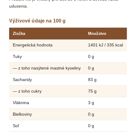
udusenia.
Výživové údaje na 100 g
Zložka
Množstvo
Energetická hodnota
1401 kJ / 335 kcal
Tuky
0 g
— z toho nasýtené mastné kyseliny
0 g
Sacharidy
83 g
— z toho cukry
75 g
Vláknina
3 g
Bielkoviny
0 g
Soľ
0 g