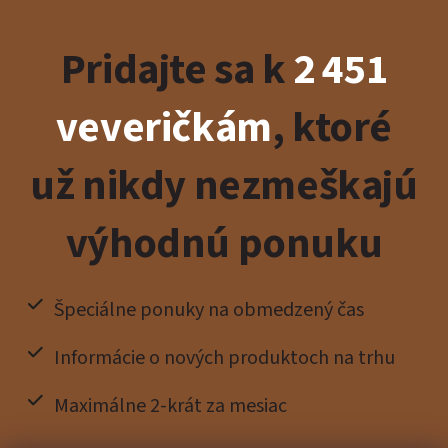
Pridajte sa k
2 451
veveričkám
, ktoré
už nikdy nezmeškajú
výhodnú ponuku
Špeciálne ponuky na obmedzený čas
Informácie o nových produktoch na trhu
Maximálne 2-krát za mesiac