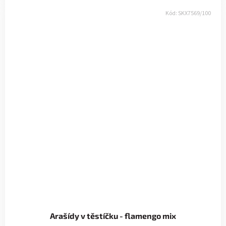
Kód:
SKX7569/100
Arašídy v těstíčku - flamengo mix