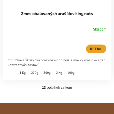
Zmes obalovaných arašídov king nuts
Skladom
DETAIL
Chrumkavá škrupinka praskne a pod ňou je mäkký arašid — a ten
kontrast vás zastaví...
1 Kg
200g
500g
2 Kg
100g
13
položiek celkom
O
v
l
á
Z
d
a