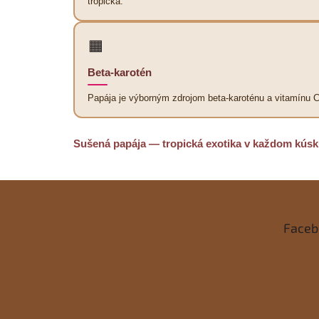
tropická.
🟧
Beta-karotén
Papája je výborným zdrojom beta-karoténu a vitamínu 
Sušená papája — tropická exotika v každom kúsk
Z
á
Faceb
p
ä
t