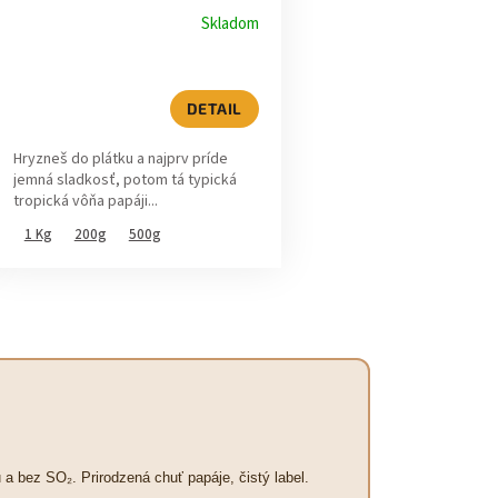
Skladom
DETAIL
Hryzneš do plátku a najprv príde
jemná sladkosť, potom tá typická
tropická vôňa papáji...
1 Kg
200g
500g
 a bez SO₂. Prirodzená chuť papáje, čistý label.