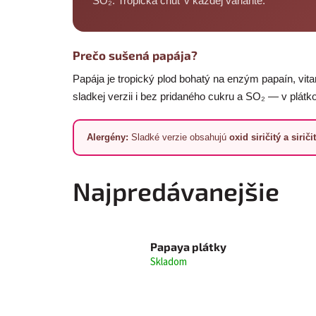
SO₂. Tropická chuť v každej variante.
Prečo sušená papája?
Papája je tropický plod bohatý na enzým papaín, vit
sladkej verzii i bez pridaného cukru a SO₂ — v plátk
Alergény:
Sladké verzie obsahujú
oxid siričitý a sirič
Najpredávanejšie
Papaya plátky
Skladom