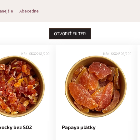
anejšie
Abecedne
OTVORIŤ FILTER
Kód:
SKX2261/200
Kód:
SKX4302/200
kocky bez SO2
Papaya plátky