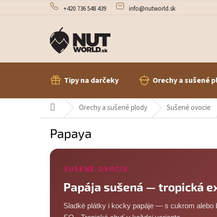
Prejsť
+420 736 548 439
info@nutworld.sk
na
obsah
Tipy na darčeky
Orechy a sušené p
Domov
Orechy a sušené plody
Sušené ovocie
Papaya
SUŠENÉ OVOCIE
Papája sušená — tropická ex
Sladké plátky i kocky papáje — s cukrom alebo 