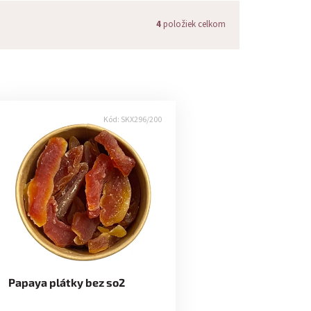
4
položiek celkom
Kód:
SKX296/200
Papaya plátky bez so2