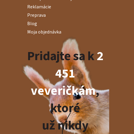
Reklamácie
Preprava
Blog
Moja objednávka
Pridajte sa k
2
451
veveričkám
,
ktoré
už nikdy