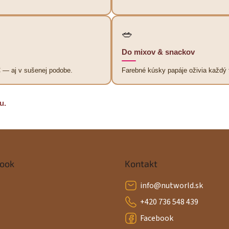
r
v
k
🥗
y
v
Do mixov & snackov
ý
p
C — aj v sušenej podobe.
Farebné kúsky papáje oživia každý t
i
s
u
u.
ook
Kontakt
info
@
nutworld.sk
+420 736 548 439
Facebook