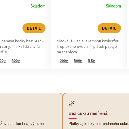
Skladom
Skladom
DETAIL
DETAIL
i papaya kocky bez SO2 –
Sladká, žuvacia, s jemnou kyslosťou
á spríjemní každú chvíľu.
tropického ovocia — plátok papáje
ď si...
sa rozplýva...
00g
500g
200g
500g
5 Kg
O
v
l
á
d
🌿
a
c
Bez cukru nesírená
i
e
 Žuvacia, farebná, výrazne
Plátky aj kocky bez pridaného cukru
p