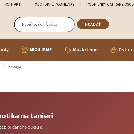
KONTAKTY
OBCHODNÉ PODMIENKY
PODMIENKY OCHRANY OSOB
HĽADAŤ
lody
MIXUJEME
Maškrtenie
Ostatn
Papaya
otika na tanieri
bez pridaného cukru a