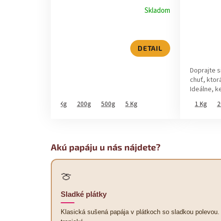
u
d
Skladom
k
u
t
k
DETAIL
o
t
Doprajte s
v
chuť, ktor
o
Ideálne, ke
v
1 Kg
200g
500g
5 Kg
1 Kg
2
Akú papáju u nás nájdete?
🍈
Sladké plátky
Klasická sušená papája v plátkoch so sladkou polevou.