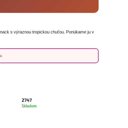
ý snack s výraznou tropickou chuťou. Ponúkame ju v
u.
2747
Skladom