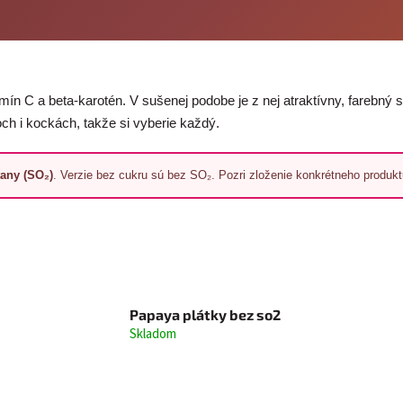
amín C a beta-karotén. V sušenej podobe je z nej atraktívny, farebn
och i kockách, takže si vyberie každý.
itany (SO₂)
. Verzie bez cukru sú bez SO₂. Pozri zloženie konkrétneho produkt
Papaya plátky bez so2
Skladom