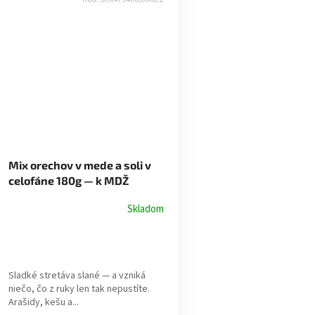
Mix orechov v mede a soli v
celofáne 180g — k MDŽ
Skladom
Sladké stretáva slané — a vzniká
niečo, čo z ruky len tak nepustíte.
Arašidy, kešu a...