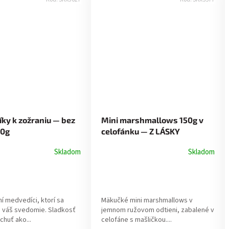
ky k zožraniu — bez
Mini marshmallows 150g v
30g
celofánku — Z LÁSKY
Skladom
Skladom
í medvedíci, ktorí sa
Mäkučké mini marshmallows v
a váš svedomie. Sladkosť
jemnom ružovom odtieni, zabalené v
chuť ako...
celofáne s mašličkou....