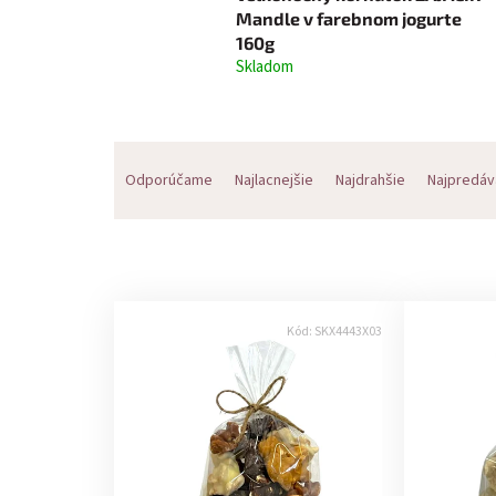
Mandle v farebnom jogurte
160g
Skladom
R
Odporúčame
Najlacnejšie
Najdrahšie
Najpredáv
a
d
e
V
n
Kód:
SKX4443X03
ý
i
p
e
i
p
s