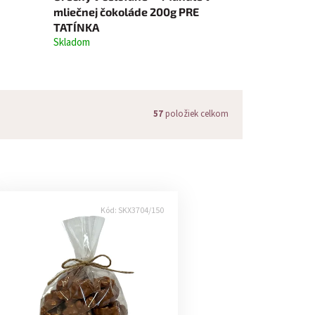
mliečnej čokoláde 200g PRE
TATÍNKA
Skladom
57
položiek celkom
Kód:
SKX3704/150