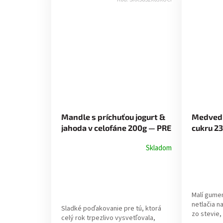
Mandle s príchuťou jogurt &
Medvedí
jahoda v celofáne 200g — PRE
cukru 2
PANI UČITEĽKU
Skladom
Malí gumen
netlačia n
Sladké poďakovanie pre tú, ktorá
zo stevie, 
celý rok trpezlivo vysvetľovala,