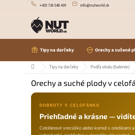
Prejsť
+420 736 548 439
info@nutworld.sk
na
obsah
Tipy na darčeky
Orechy a sušené p
Domov
Tipy na darčeky
Podľa obalu (balenie)
Orechy a suché plody v celof
DOBROTY V CELOFÁNKU
Priehľadné a krásne — vidít
Celofánové vrecúško alebo kornút s orieškami