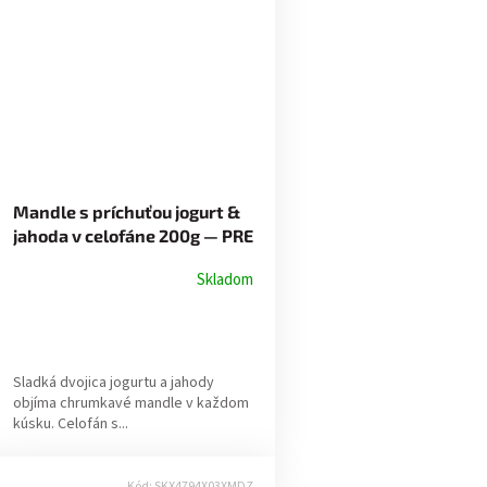
Mandle s príchuťou jogurt &
jahoda v celofáne 200g — PRE
MAMIČKU
Skladom
Sladká dvojica jogurtu a jahody
objíma chrumkavé mandle v každom
kúsku. Celofán s...
Kód:
SKX4794X03XMDZ