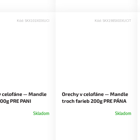
Kód:
SKX101X03XUCI
Kód:
SKX1985X03XUCIT
v celofáne — Mandle
Orechy v celofáne — Mandle
200g PRE PANI
troch farieb 200g PRE PÁNA
KU
UČITEĽA
Skladom
Skladom