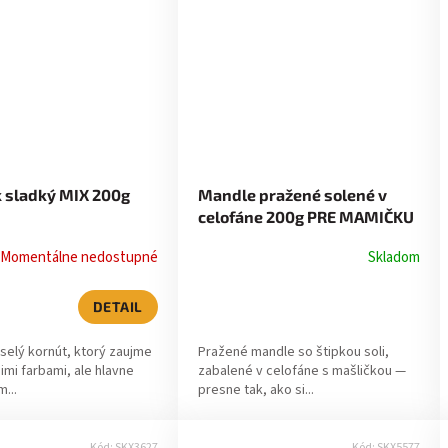
k sladký MIX 200g
Mandle pražené solené v
celofáne 200g PRE MAMIČKU
Momentálne nedostupné
Skladom
DETAIL
selý kornút, ktorý zaujme
Pražené mandle so štipkou soli,
jimi farbami, ale hlavne
zabalené v celofáne s mašličkou —
...
presne tak, ako si...
Kód:
SKX3627
Kód:
SKX5577