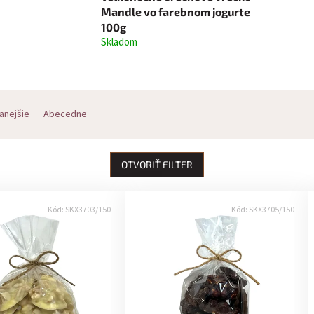
Mandle vo farebnom jogurte
100g
Skladom
anejšie
Abecedne
OTVORIŤ FILTER
Kód:
SKX3703/150
Kód:
SKX3705/150