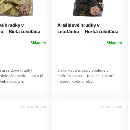
vé hrudky v
Arašidové hrudky v
u — Biela čokoláda
celofánku — Horká čokoláda
150g
Skladom
Skladom
 arašidové hrudky
Chrumkavé arašidy obalené v
bielej čokoláde — taká tá
horkom kakau — to je chuť, ktorá
mbinácia, pri...
nepustí. Celofánek s...
Kód:
SKX3702/150
Kód:
SKX917118