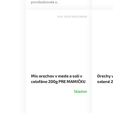
povzbudzovala a...
Kód:
SKX4794X03XMAM
Mix orechov v mede a soli v
Orechy 
celofáne 200g PRE MAMIČKU
solené 
UČITEĽ
Skladom