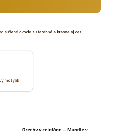
bo sušené ovocie sú farebné a krásne aj cez
vý motýlik
Orechy v celofáne — Mandle v