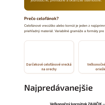
jednoduché, prehľadné a okamžite slávnostné.
Prečo celofánok?
Celofánové vrecúško alebo kornút je jeden z najúprim
priehľadný materiál. Variabilné gramáže a formáty pre
Darčekové celofánové vrecká
Veľkonočné
na orechy
orieš
Najpredávanejšie
Veľkonočný kornútok ZAJAČIK 