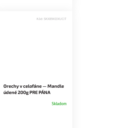
Kód:
SKX89X03XUCIT
Orechy v celofáne — Mandle
údené 200g PRE PÁNA
UČITEĽA
Skladom