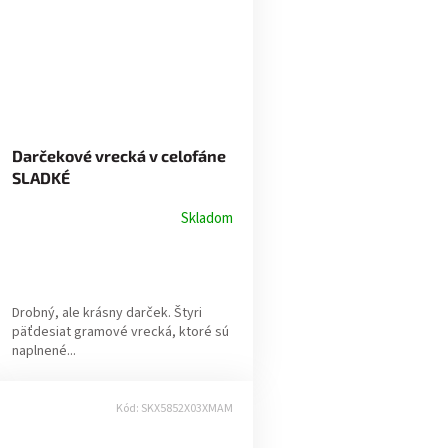
Darčekové vrecká v celofáne
SLADKÉ
Skladom
Drobný, ale krásny darček. Štyri
päťdesiat gramové vrecká, ktoré sú
naplnené...
Kód:
SKX5852X03XMAM