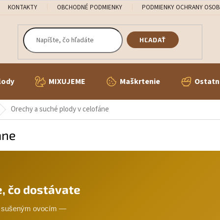
KONTAKTY
OBCHODNÉ PODMIENKY
PODMIENKY OCHRANY OSOB
HĽADAŤ
lody
MIXUJEME
Maškrtenie
Ostatn
Orechy a suché plody v celofáne
áne
e, čo dostávate
 a sušeným ovocím —