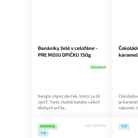
Banániky želé v celofáne -
Čokolád
PRE MOJU OPIČKU 150g
karamel
Skladom
Darujte vtipný darček, ktorý sa dá
Čokoládov
zjesť. Tieto chutné banány vašich
je karamel
blízkych určite...
nakoniec t
Kód:
SKX3050
NOVINKA
TIP
TIP