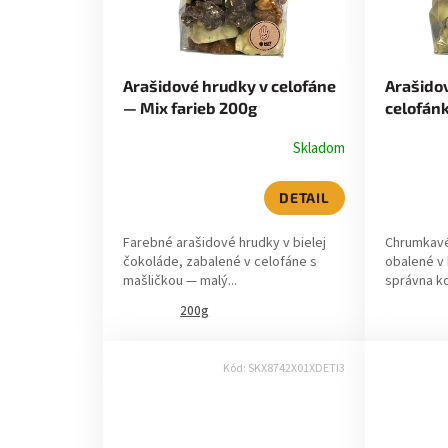
r
p
o
r
d
Arašidové hrudky v celofáne
Arašido
o
— Mix farieb 200g
celofánk
u
150g
d
Skladom
k
u
t
DETAIL
k
o
Farebné arašidové hrudky v bielej
Chrumkavé
t
čokoláde, zabalené v celofáne s
obalené v 
v
mašličkou — malý...
správna ko
o
200g
v
Kód:
SKX8742X01XDETI3