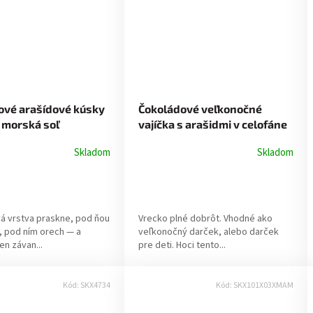
ové arašídové kúsky
Čokoládové veľkonočné
 morská soľ
vajíčka s arašidmi v celofáne
so zajačikom 200g
Skladom
Skladom
á vrstva praskne, pod ňou
Vrecko plné dobrôt. Vhodné ako
, pod ním orech — a
veľkonočný darček, alebo darček
en závan...
pre deti. Hoci tento...
Kód:
SKX4734
Kód:
SKX101X03XMAM