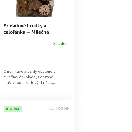
Arašidové hrudky v
celofánku — Mliečna
čokoláda 150g
Skladom
Chrumkavé arašidy obalené v
mliečnej čokoláde, zviazané
mašličkou — hotový darček,...
Kód:
SKX3049
NOVINKA