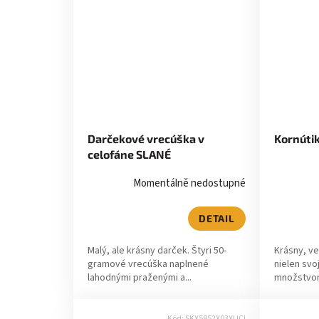
Darčekové vrecúška v
Kornúti
celofáne SLANÉ
Momentálně nedostupné
DETAIL
Malý, ale krásny darček. Štyri 50-
Krásny, ve
gramové vrecúška naplnené
nielen svo
lahodnými praženými a...
množstvom
Kód:
SKX5852X03XUCI