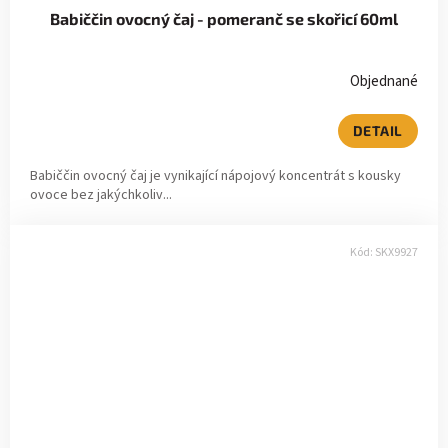
Babiččin ovocný čaj - pomeranč se skořicí 60ml
Objednané
DETAIL
Babiččin ovocný čaj je vynikající nápojový koncentrát s kousky
ovoce bez jakýchkoliv...
Kód:
SKX9927