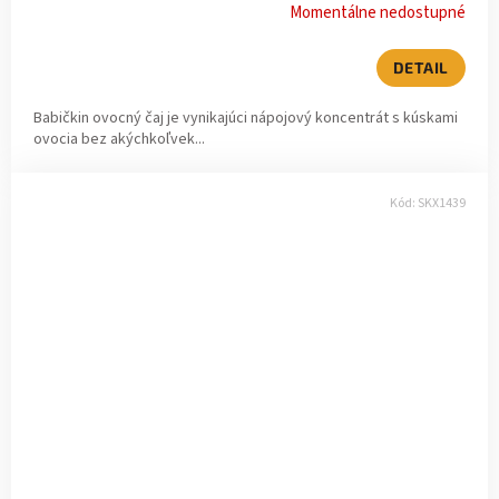
Momentálne nedostupné
DETAIL
Babičkin ovocný čaj je vynikajúci nápojový koncentrát s kúskami
ovocia bez akýchkoľvek...
Kód:
SKX1439