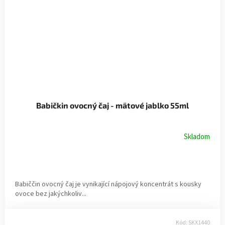
Babičkin ovocný čaj - mätové jablko 55ml
Skladom
Babiččin ovocný čaj je vynikající nápojový koncentrát s kousky
ovoce bez jakýchkoliv...
Kód:
SKX1440