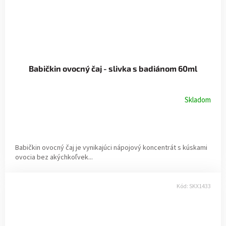
Babičkin ovocný čaj - slivka s badiánom 60ml
Skladom
Babičkin ovocný čaj je vynikajúci nápojový koncentrát s kúskami
ovocia bez akýchkoľvek...
Kód:
SKX1433