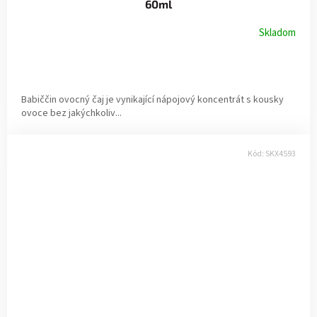
60ml
Skladom
Babiččin ovocný čaj je vynikající nápojový koncentrát s kousky
ovoce bez jakýchkoliv...
Kód:
SKX4593