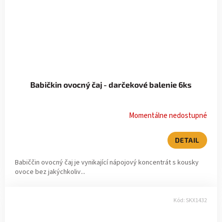
Babičkin ovocný čaj - darčekové balenie 6ks
Momentálne nedostupné
DETAIL
Babiččin ovocný čaj je vynikající nápojový koncentrát s kousky
ovoce bez jakýchkoliv...
Kód:
SKX1432