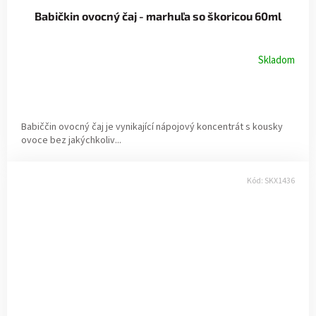
Babičkin ovocný čaj - marhuľa so škoricou 60ml
Skladom
Babiččin ovocný čaj je vynikající nápojový koncentrát s kousky
ovoce bez jakýchkoliv...
Kód:
SKX1436