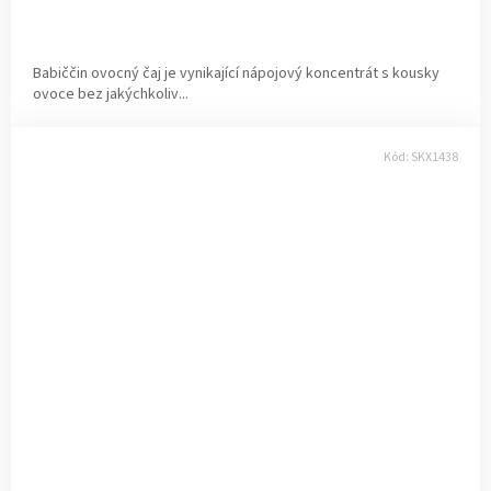
Babiččin ovocný čaj je vynikající nápojový koncentrát s kousky
ovoce bez jakýchkoliv...
Kód:
SKX1438