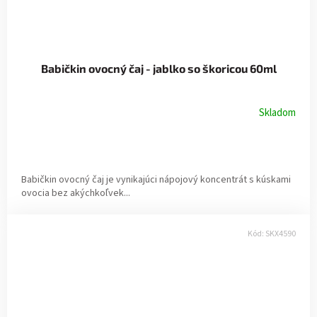
Babičkin ovocný čaj - jablko so škoricou 60ml
Skladom
Babičkin ovocný čaj je vynikajúci nápojový koncentrát s kúskami
ovocia bez akýchkoľvek...
Kód:
SKX4590