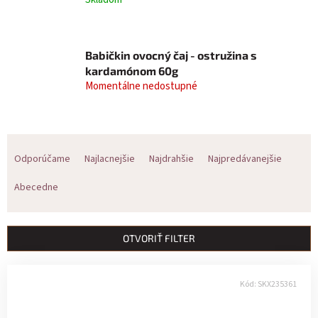
Babičkin ovocný čaj - ostružina s
kardamónom 60g
Momentálne nedostupné
R
Odporúčame
Najlacnejšie
Najdrahšie
Najpredávanejšie
a
Abecedne
d
e
OTVORIŤ FILTER
n
V
i
Kód:
SKX235361
ý
e