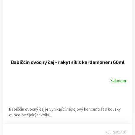
Babiččin ovocný čaj - rakytník s kardamonem 60ml
Skladom
Babiččin ovocný čaj je vynikající nápojový koncentrát s kousky
ovoce bez jakýchkoliv...
Kód:
SKX1430