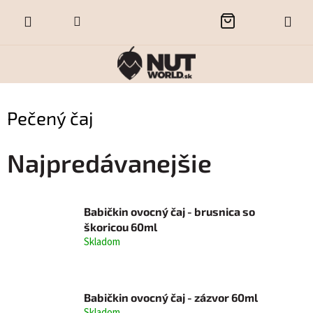
Prejsť
NÁKUPNÝ
na
obsah
KOŠÍK
Pečený čaj
Najpredávanejšie
Babičkin ovocný čaj - brusnica so
škoricou 60ml
Skladom
Babičkin ovocný čaj - zázvor 60ml
Skladom