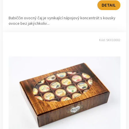
v
DETAIL
Babiččin ovocný čaj je vynikající nápojový koncentrát s kousky
ovoce bez jakýchkoliv...
Kód:
SKX10002