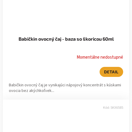
Babičkin ovocný čaj - baza so škoricou 60ml
Momentálne nedostupné
DETAIL
Babičkin ovocný čaj je vynikajúci nápojový koncentrát s kúskami
ovocia bez akýchkoľvek...
Kód:
SKX6585