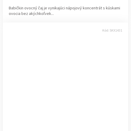
Babičkin ovocný čaj je vynikajúci nápojový koncentrát s kúskami
ovocia bez akýchkoľvek...
Kód:
SKX1431