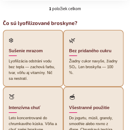
1
položiek celkom
O
v
l
Čo sú lyofilizované broskyne?
á
d
a
❄️
🌿
c
i
Sušenie mrazom
Bez pridaného cukru
e
p
Lyofilizácia odstráni vodu
Žiadny cukor navyše, žiadny
r
bez tepla — zachová farbu,
SO₂. Len broskyňa — 100
v
tvar, vôňu aj vitamíny. Nič
%.
k
sa nestratí.
y
v
ý
🍑
🥣
p
i
Intenzívna chuť
Všestranné použitie
s
u
Leto koncentrované do
Do jogurtu, müsli, granoly,
chrumkavého kúska. Vôňa a
smoothie alebo rovno z
chuť zrelej broskyne
dlane. Chrumkavá textúra,