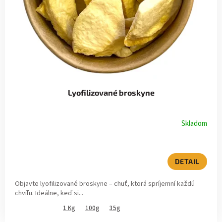
r
u
o
k
d
t
u
o
k
v
Lyofilizované broskyne
t
o
Skladom
v
DETAIL
Objavte lyofilizované broskyne – chuť, ktorá spríjemní každú
chvíľu. Ideálne, keď si...
1 Kg
100g
35g