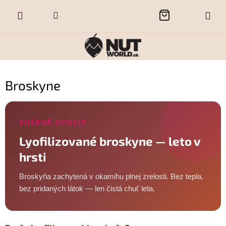
Prejsť
NÁKUPNÝ
na
obsah
KOŠÍK
Broskyne
SUŠENÉ OVOCIE
Lyofilizované broskyne — leto v
hrsti
Broskyňa zachytená v okamihu plnej zrelosti. Bez tepla,
bez pridaných látok — len čistá chuť leta.