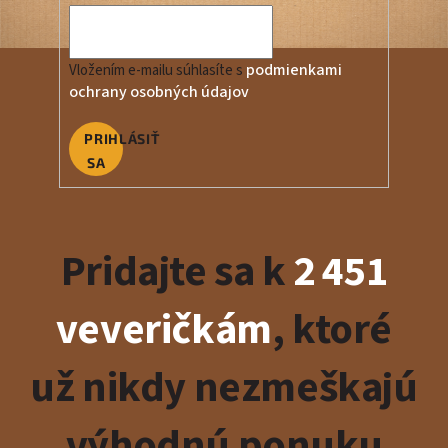
podmienkami
Vložením e-mailu súhlasíte s
ochrany osobných údajov
PRIHLÁSIŤ
SA
Pridajte sa k
2 451
veveričkám
, ktoré
už nikdy nezmeškajú
výhodnú ponuku