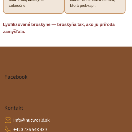
celoročne.
ktorá prekvapí.
Lyofilizované broskyne — broskyňa tak, ako ju príroda
zamýšľala.
Z
á
p
Facebook
ä
t
i
Kontakt
e
info
@
nutworld.sk
+420 736 548 439