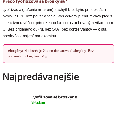
Prečo lyofilizovaná broskyňa?
Lyofilizácia (sušenie mrazom) zachytí broskyňu pri teplotách
okolo −50 °C bez použitia tepla. Výsledkom je chrumkavý plod s
intenzívnou vôňou, prirodzenou farbou a zachovaným vitamínom
C. Bez pridaného cukru, bez SO₂, bez konzervantov — čistá
broskyňa v najlepšom okamihu.
Alergény:
Neobsahuje žiadne deklarované alergény. Bez
pridaného cukru, bez SO₂.
Najpredávanejšie
Lyofilizované broskyne
Skladom