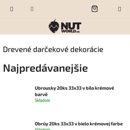
Prejsť
NÁKUPNÝ
na
obsah
KOŠÍK
Drevené darčekové dekorácie
Najpredávanejšie
Ubrousky 20ks 33x33 v bílo krémové
barvě
Skladom
Obrúy 20ks 33x33 v bielo krémovej farbe
Skladom