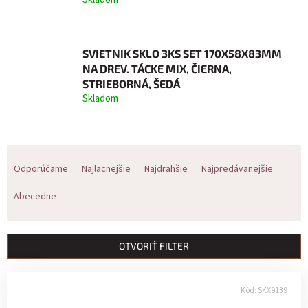
SVIETNIK SKLO 3KS SET 170X58X83MM
NA DREV. TÁCKE MIX, ČIERNA,
STRIEBORNÁ, ŠEDÁ
Skladom
R
Odporúčame
Najlacnejšie
Najdrahšie
Najpredávanejšie
a
Abecedne
d
e
OTVORIŤ FILTER
n
V
i
Kód:
SKX9139