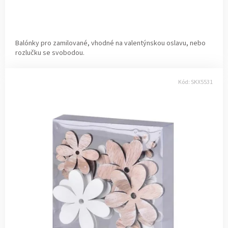
v
Balónky pro zamilované, vhodné na valentýnskou oslavu, nebo
rozlučku se svobodou.
Kód:
SKX5531