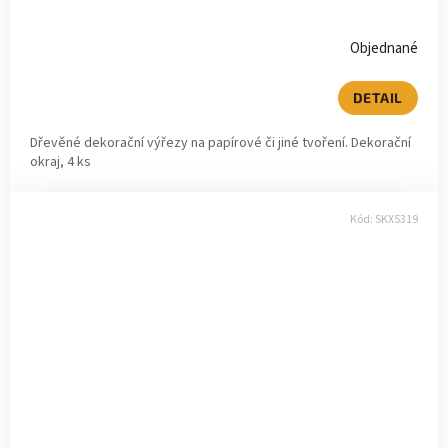
Objednané
DETAIL
Dřevěné dekorační výřezy na papírové či jiné tvoření. Dekorační
okraj, 4 ks
Kód:
SKX5319