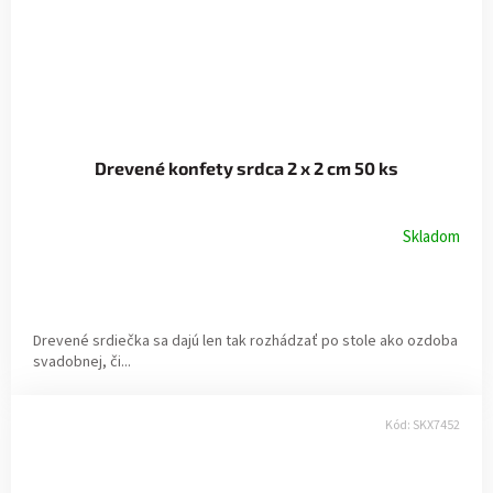
Drevené konfety srdca 2 x 2 cm 50 ks
Skladom
Drevené srdiečka sa dajú len tak rozhádzať po stole ako ozdoba
svadobnej, či...
Kód:
SKX7452