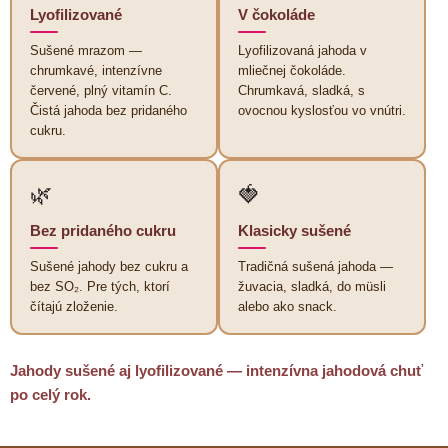
i
Lyofilizované
V čokoláde
e
p
Sušené mrazom —
Lyofilizovaná jahoda v
r
chrumkavé, intenzívne
mliečnej čokoláde.
v
červené, plný vitamín C.
Chrumkavá, sladká, s
k
Čistá jahoda bez pridaného
ovocnou kyslosťou vo vnútri.
y
cukru.
v
ý
p
🌿
🍓
i
s
Bez pridaného cukru
Klasicky sušené
u
Sušené jahody bez cukru a
Tradičná sušená jahoda —
bez SO₂. Pre tých, ktorí
žuvacia, sladká, do müsli
čítajú zloženie.
alebo ako snack.
Jahody sušené aj lyofilizované — intenzívna jahodová chuť
po celý rok.