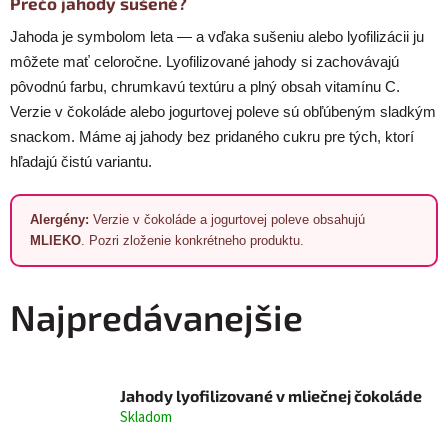
Prečo jahody sušené?
Jahoda je symbolom leta — a vďaka sušeniu alebo lyofilizácii ju
môžete mať celoročne. Lyofilizované jahody si zachovávajú
pôvodnú farbu, chrumkavú textúru a plný obsah vitamínu C.
Verzie v čokoláde alebo jogurtovej poleve sú obľúbeným sladkým
snackom. Máme aj jahody bez pridaného cukru pre tých, ktorí
hľadajú čistú variantu.
Alergény:
Verzie v čokoláde a jogurtovej poleve obsahujú
MLIEKO
. Pozri zloženie konkrétneho produktu.
Najpredávanejšie
Jahody lyofilizované v mliečnej čokoláde
Skladom