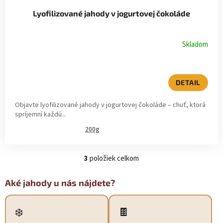
Lyofilizované jahody v jogurtovej čokoláde
Skladom
DETAIL
Objavte lyofilizované jahody v jogurtovej čokoláde – chuť, ktorá
spríjemní každú...
200g
3
položiek celkom
O
v
l
Aké jahody u nás nájdete?
á
d
a
❄️
🍫
c