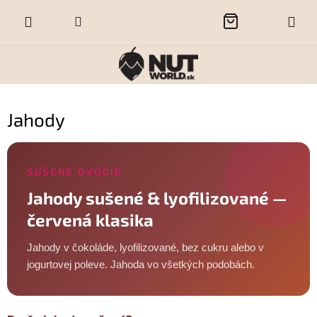
Prejsť
NÁKUPNÝ
na
obsah
KOŠÍK
Jahody
SUŠENÉ OVOCIE
Jahody sušené & lyofilizované —
červená klasika
Jahody v čokoláde, lyofilizované, bez cukru alebo v
jogurtovej poleve. Jahoda vo všetkých podobách.