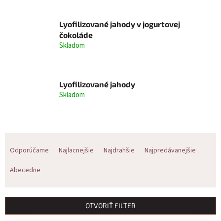
Lyofilizované jahody v jogurtovej
čokoláde
Skladom
Lyofilizované jahody
Skladom
R
Odporúčame
Najlacnejšie
Najdrahšie
Najpredávanejšie
a
Abecedne
d
e
OTVORIŤ FILTER
n