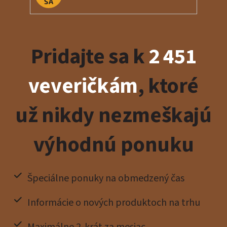
SA
Pridajte sa k
2 451
veveričkám
, ktoré
už nikdy nezmeškajú
výhodnú ponuku
Špeciálne ponuky na obmedzený čas
Informácie o nových produktoch na trhu
Maximálne 2-krát za mesiac