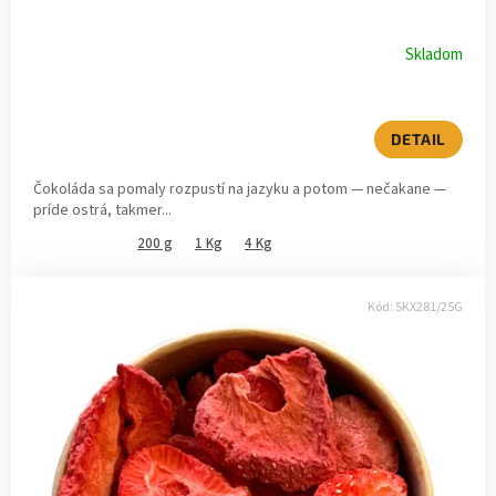
t
o
Skladom
v
DETAIL
Čokoláda sa pomaly rozpustí na jazyku a potom — nečakane —
príde ostrá, takmer...
200 g
1 Kg
4 Kg
Kód:
SKX281/25G