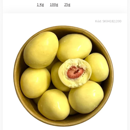
1 Kg
100g
25g
Kód:
SKX4182/200