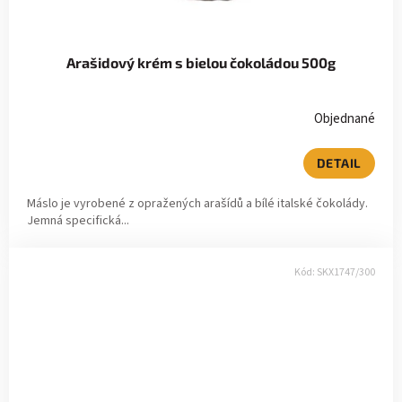
Arašidový krém s bielou čokoládou 500g
Objednané
DETAIL
Máslo je vyrobené z opražených arašídů a bílé italské čokolády.
Jemná specifická...
Kód:
SKX1747/300