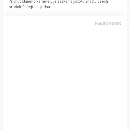
Příchuť slaného karamelu je sázka na jistotu snad u všech
produktů. Dejte si jednu...
Kód:
SKX4989/500