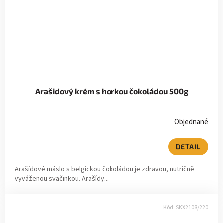
Arašidový krém s horkou čokoládou 500g
Objednané
DETAIL
Arašídové máslo s belgickou čokoládou je zdravou, nutričně
vyváženou svačinkou. Arašídy...
Kód:
SKX2108/220