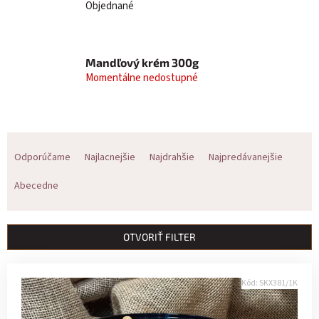
Objednané
Mandľový krém 300g
Momentálne nedostupné
R
Odporúčame
Najlacnejšie
Najdrahšie
Najpredávanejšie
a
Abecedne
d
e
OTVORIŤ FILTER
n
V
i
Kód:
SKX381/1K
ý
e