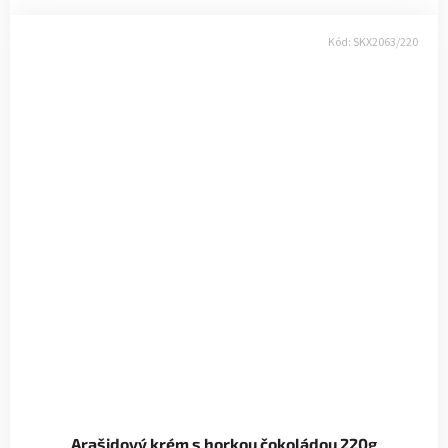
Kód:
SKX2063/220
Arašidový krém s horkou čokoládou 220g