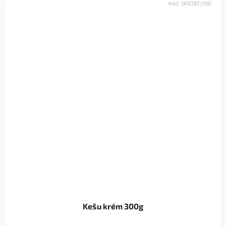
Kód:
SKX387/300
Kešu krém 300g