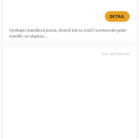
DETAIL
Vynikající mandlová pasta, tmavší barva značí rozmixování jader
mandlí i se slupkou....
Kód:
SKX1055/300