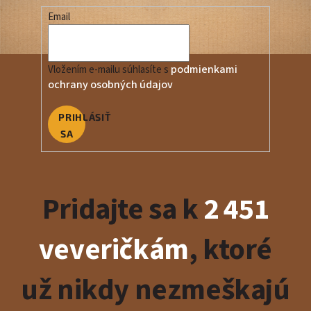
Email
podmienkami
Vložením e-mailu súhlasíte s
ochrany osobných údajov
PRIHLÁSIŤ
SA
Pridajte sa k
2 451
veveričkám
, ktoré
už nikdy nezmeškajú