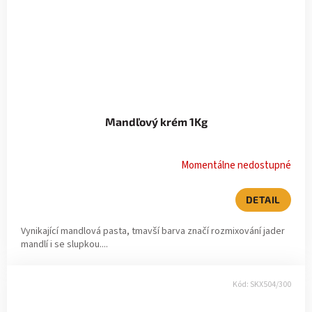
Mandľový krém 1Kg
Momentálne nedostupné
DETAIL
Vynikající mandlová pasta, tmavší barva značí rozmixování jader
mandlí i se slupkou....
Kód:
SKX504/300