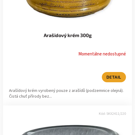
Arašidový krém 300g
Momentálne nedostupné
DETAIL
Arašídový krém vyrobený pouze z arašídů (podzemnice olejná).
Čistá chuť přírody bez...
Kód:
SKX2411/220