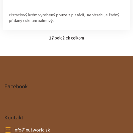
Pistáciový krém vyrobený pouze z pistácií, neobsahuje žádný
přidaný cukr ani palmový...
17
položiek celkom
O
v
l
á
Z
d
a
á
c
i
p
e
Facebook
p
ä
r
v
t
k
y
i
Kontakt
v
ý
e
info
@
nutworld.sk
p