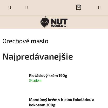
Prejsť
NÁKUPNÝ
na
obsah
KOŠÍK
Orechové maslo
Najpredávanejšie
Pistáciový krém 190g
Skladom
Mandľový krém s bielou čokoládou a
kokosom 300g