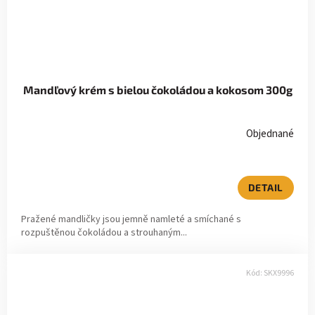
Mandľový krém s bielou čokoládou a kokosom 300g
Objednané
DETAIL
Pražené mandličky jsou jemně namleté a smíchané s
rozpuštěnou čokoládou a strouhaným...
Kód:
SKX9996