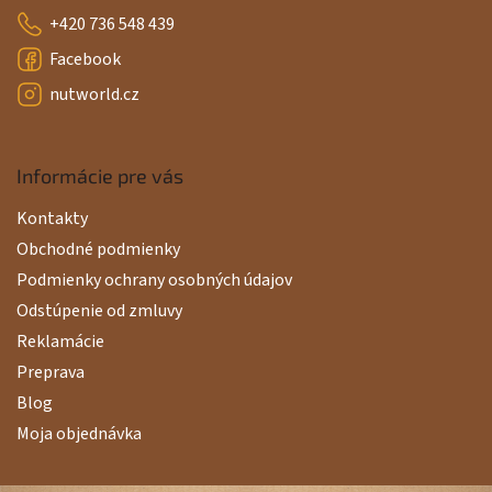
i
+420 736 548 439
s
u
Facebook
nutworld.cz
Informácie pre vás
Kontakty
Obchodné podmienky
Podmienky ochrany osobných údajov
Odstúpenie od zmluvy
Reklamácie
Preprava
Blog
Moja objednávka