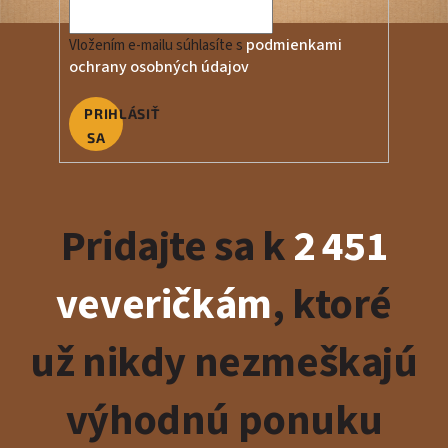
podmienkami
Vložením e-mailu súhlasíte s
ochrany osobných údajov
PRIHLÁSIŤ
SA
Pridajte sa k
2 451
veveričkám
, ktoré
už nikdy nezmeškajú
výhodnú ponuku