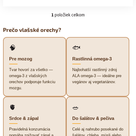
1
položiek celkom
O
v
l
Prečo vlašské orechy?
á
d
a
🧠
🐟
c
i
Pre mozog
Rastlinná omega-3
e
p
Tvar hovorí za všetko —
Najbohatší rastlinný zdroj
r
omega-3 z vlašských
ALA omega-3 — ideálne pre
v
orechov podporuje funkciu
vegánov aj vegetariánov.
k
mozgu.
y
v
ý
🫀
🥗
p
i
Srdce & zápal
Do šalátov & pečiva
s
u
Pravidelná konzumácia
Celé aj nahrubo posekané do
pomáha znižovať zápal a
šalátov, chleba, müsli alebo