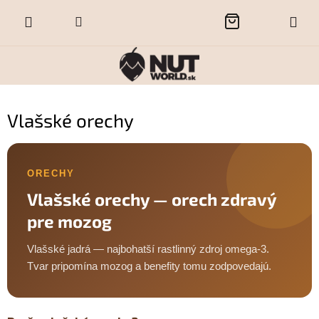
Prejsť
NÁKUPNÝ
na
obsah
KOŠÍK
Vlašské orechy
ORECHY
Vlašské orechy — orech zdravý
pre mozog
Vlašské jadrá — najbohatší rastlinný zdroj omega-3.
Tvar pripomína mozog a benefity tomu zodpovedajú.