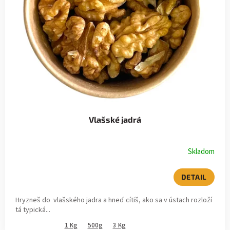
p
d
r
u
o
k
d
t
u
o
k
v
Vlašské jadrá
t
o
Skladom
v
DETAIL
Hryzneš do vlašského jadra a hneď cítiš, ako sa v ústach rozloží
tá typická...
1 Kg
500g
3 Kg