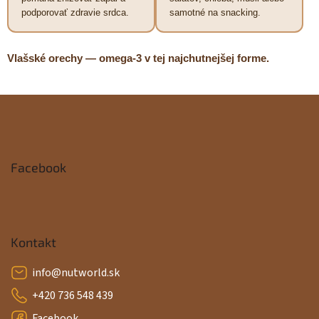
podporovať zdravie srdca.
samotné na snacking.
Vlašské orechy — omega-3 v tej najchutnejšej forme.
Z
á
p
Facebook
ä
t
i
Kontakt
e
info
@
nutworld.sk
+420 736 548 439
Facebook