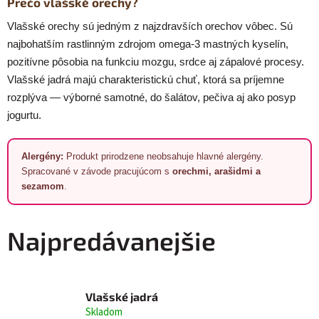
Prečo vlašské orechy?
Vlašské orechy sú jedným z najzdravších orechov vôbec. Sú
najbohatším rastlinným zdrojom omega-3 mastných kyselín,
pozitívne pôsobia na funkciu mozgu, srdce aj zápalové procesy.
Vlašské jadrá majú charakteristickú chuť, ktorá sa príjemne
rozplýva — výborné samotné, do šalátov, pečiva aj ako posyp
jogurtu.
Alergény:
Produkt prirodzene neobsahuje hlavné alergény.
Spracované v závode pracujúcom s
orechmi, arašidmi a
sezamom
.
Najpredávanejšie
Vlašské jadrá
Skladom