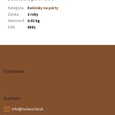
Kategória
:
Balóniky na párty
Záruka
:
2 roky
Hmotnosť
:
0.02 kg
EAN
:
6861
Z
á
p
Facebook
ä
t
i
Kontakt
e
info
@
nutworld.sk