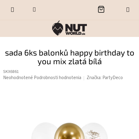
Prejsť
NÁKUPNÝ
na
obsah
KOŠÍK
sada 6ks balonků happy birthday to
you mix zlatá bílá
SKX6861
Priemerné
Neohodnotené
Podrobnosti hodnotenia
Značka:
PartyDeco
hodnotenie
produktu
je
0,0
z
5
hviezdičiek.