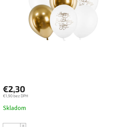
€2,30
€1,90 bez DPH
Jednotková
Skladom
cena: