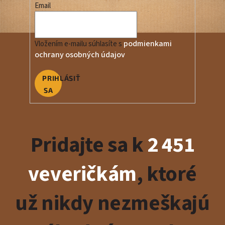
Email
podmienkami
Vložením e-mailu súhlasíte s
ochrany osobných údajov
PRIHLÁSIŤ
SA
Pridajte sa k
2 451
veveričkám
, ktoré
už nikdy nezmeškajú