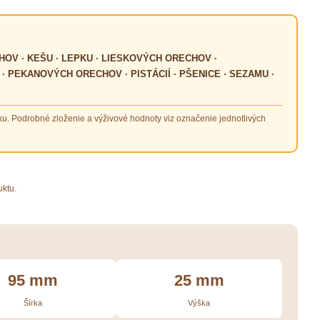
HOV · KEŠU · LEPKU · LIESKOVÝCH ORECHOV ·
PEKANOVÝCH ORECHOV · PISTÁCIÍ · PŠENICE · SEZAMU ·
ku. Podrobné zloženie a výživové hodnoty viz označenie jednotlivých
uktu.
95 mm
25 mm
Šírka
Výška