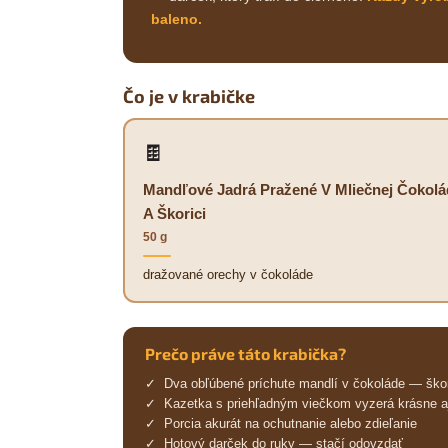
baleno.
Čo je v krabičke
🍫
Mandľové Jadrá Pražené V Mliečnej Čokolá
A Škorici
50 g
dražované orechy v čokoláde
Prečo práve táto krabička?
✓ Dva obľúbené príchute mandlí v čokoláde — škor
✓ Kazetka s priehľadným viečkom vyzerá krásne aj
✓ Porcia akurát na ochutnanie alebo zdieľanie
✓ Hotový darček do ruky — stačí odovzdať