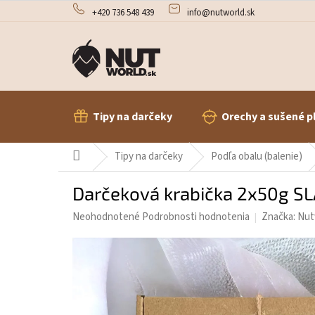
Prejsť
+420 736 548 439
info@nutworld.sk
na
obsah
Tipy na darčeky
Orechy a sušené p
Domov
Tipy na darčeky
Podľa obalu (balenie)
Darčeková krabička 2x50g S
Priemerné
Neohodnotené
Podrobnosti hodnotenia
Značka:
Nut
hodnotenie
produktu
je
0,0
z
5
hviezdičiek.