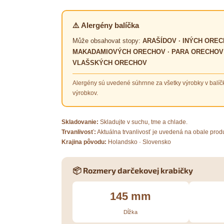
⚠️ Alergény balíčka
Může obsahovat stopy:
ARAŠÍDOV · INÝCH OREC
MAKADAMIOVÝCH ORECHOV · PARA ORECHOV · 
VLAŠSKÝCH ORECHOV
Alergény sú uvedené súhrnne za všetky výrobky v balíč
výrobkov.
Skladovanie:
Skladujte v suchu, tme a chlade.
Trvanlivosť:
Aktuálna trvanlivosť je uvedená na obale prod
Krajina pôvodu:
Holandsko · Slovensko
📦 Rozmery darčekovej krabičky
145 mm
Dĺžka