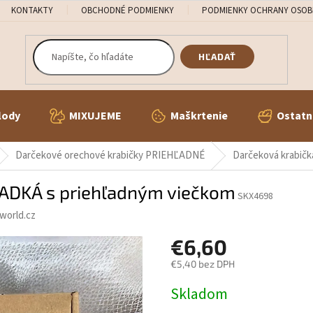
KONTAKTY
OBCHODNÉ PODMIENKY
PODMIENKY OCHRANY OSOB
HĽADAŤ
lody
MIXUJEME
Maškrtenie
Ostatn
Darčekové orechové krabičky PRIEHĽADNÉ
Darčeková krabič
LADKÁ s priehľadným viečkom
SKX4698
world.cz
€6,60
€5,40 bez DPH
Jednotková
Skladom
cena: