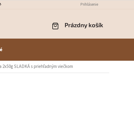
NÝCH ÚDAJOV
ODSTÚPENIE OD ZMLUVY
Prihlásenie
REKLAMÁCIE
PREPR
Prázdny košík
NÁKUPNÝ
KOŠÍK
é
ka 2x50g SLADKÁ s priehľadným viečkom