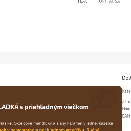
TLAČ
OPÝTAŤ SA
Dod
🎁
Kate
Záru
LADKÁ s priehľadným viečkom
Hmo
EAN
:
klasike. Škoricové mandličky a slaný karamel v jednej kazetke
bok v samostatnom priehľadnom vrecúšku. Ručně