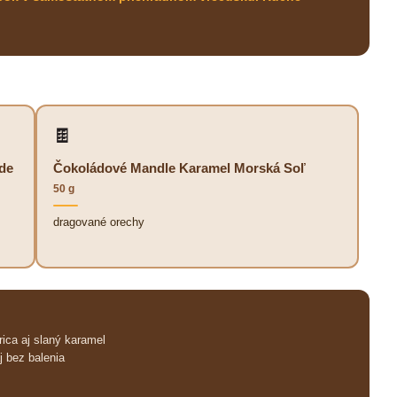
🍫
de
Čokoládové Mandle Karamel Morská Soľ
50 g
dragované orechy
ica aj slaný karamel
 bez balenia