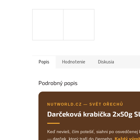
Popis
Hodnotenie
Diskusia
Podrobný popis
NUTWORLD.CZ — SVĚT OŘECHŮ
Darčeková krabička 2x50g S
Keď nevieš, čím potešiť, siahni po osvedčenej 
— darček, ktorý trafí do čierneho.
Každý výro