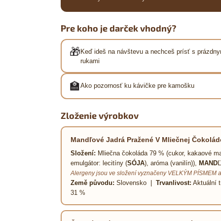
Pre koho je darček vhodný?
🎁
Keď ideš na návštevu a nechceš prísť s prázdny
rukami
🏫
Ako pozornosť ku kávičke pre kamošku
Zloženie výrobkov
Mandľové Jadrá Pražené V Mliečnej Čokoláde
Složení:
Mliečna čokoláda 79 % (cukor, kakaové m
emulgátor: lecitíny (
SÓJA
), aróma (vanilín)),
MAND
Ľ
Alergeny jsou ve složení vyznačeny VELKÝM PÍSMEM a
Země původu:
Slovensko |
Trvanlivost:
Aktuální t
31 %