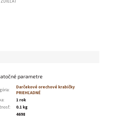
ZDIEĽAŤ
atočné parametre
Darčekové orechové krabičky
gória
:
PRIEHĽADNÉ
ka
:
1 rok
tnosť
:
0.1 kg
4698