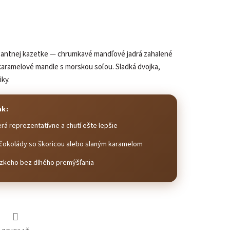
egantnej kazetke — chrumkavé mandľové jadrá zahalené
 karamelové mandle s morskou soľou. Sladká dvojka,
iky.
ak:
rá reprezentatívne a chutí ešte lepšie
j čokolády so škoricou alebo slaným karamelom
ízkeho bez dlhého premýšľania