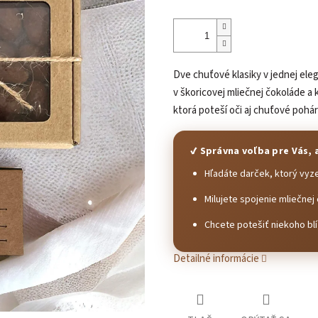
Dve chuťové klasiky v jednej el
v škoricovej mliečnej čokoláde a
ktorá poteší oči aj chuťové pohár
✔ Správna voľba pre Vás, 
Hľadáte darček, ktorý vyze
Milujete spojenie mliečne
Chcete potešiť niekoho bl
Detailné informácie