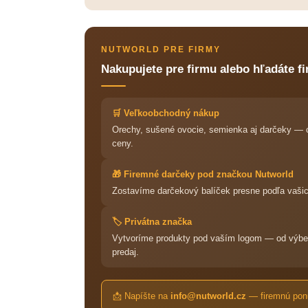
NUTWORLD PRE FIRMY
Nakupujete pre firmu alebo hľadáte f
🛒 Veľkoobchodný nákup
Orechy, sušené ovocie, semienka aj darčeky — c
ceny.
🎁 Firemné darčeky pod značkou Nutworld
Zostavíme darčekový balíček presne podľa vašich 
🏷️ Privátna značka
Vytvoríme produkty pod vaším logom — od výberu
predaj.
📩 Napíšte na
info@nutworld.cz
— firemnú ponu