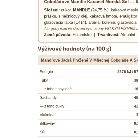
Čokoládové Mandle Karamel Morská Soľ — 5
Složení:
cukor,
MANDLE
(24,75 %), kakaové maslo
prášku, slnečnicový olej, kakaová hmota, emulgátor 
glazovacia látka (E414), aróma, korenie, glazovacia 
Alergeny jsou ve složení vyznačeny VELKÝM PÍSMEM a
Země původu:
Holandsko |
Trvanlivost:
Aktuální t
Výživové hodnoty (na 100 g)
Mandľové Jadrá Pražené V Mliečnej Čokoláde A Šk
Energie
2376 kJ / 5
Tuky
38
— z toho nasycené
16
Sacharidy
45
— z toho cukry
42
Vláknina
3
Bílkoviny
9,
Sůl
0,