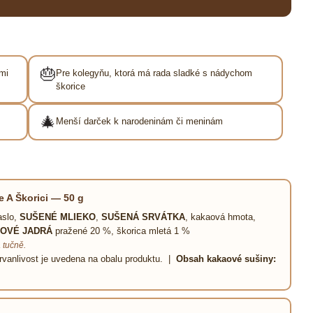
🎂
mi
Pre kolegyňu, ktorá má rada sladké s nádychom
škorice
🎄
Menší darček k narodeninám či meninám
 A Škorici — 50 g
aslo,
SUŠENÉ MLIEKO
,
SUŠENÁ SRVÁTKA
, kakaová hmota,
OVÉ JADRÁ
pražené 20 %, škorica mletá 1 %
 tučně.
rvanlivost je uvedena na obalu produktu. |
Obsah kakaové sušiny: