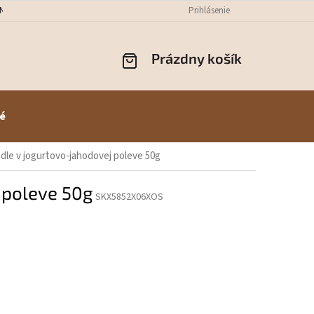
NÝCH ÚDAJOV
ODSTÚPENIE OD ZMLUVY
Prihlásenie
REKLAMÁCIE
PREPR
Prázdny košík
NÁKUPNÝ
KOŠÍK
é
le v jogurtovo-jahodovej poleve 50g
 poleve 50g
SKX5852X06XOS