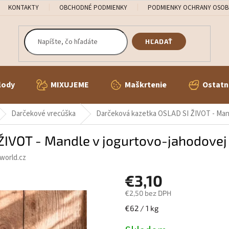
KONTAKTY
OBCHODNÉ PODMIENKY
PODMIENKY OCHRANY OSOB
HĽADAŤ
lody
MIXUJEME
Maškrtenie
Ostatn
Darčekové vrecúška
Darčeková kazetka OSLAD SI ŽIVOT - Mand
ŽIVOT - Mandle v jogurtovo-jahodovej
world.cz
€3,10
€2,50 bez DPH
Jednotková
€62 / 1 kg
cena: