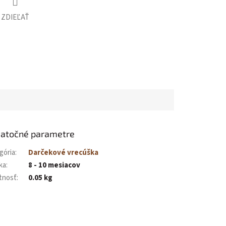
ZDIEĽAŤ
atočné parametre
gória
:
Darčekové vrecúška
ka
:
8 - 10 mesiacov
tnosť
:
0.05 kg