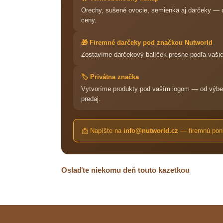
Orechy, sušené ovocie, semienka aj darčeky — c
ceny.
🎁 Firemné darčeky pod značkou Nutworld
Zostavíme darčekový balíček presne podľa vašich 
🏷️ Privátna značka
Vytvoríme produkty pod vaším logom — od výberu
predaj.
📩 Napíšte na
info@nutworld.cz
— firemnú ponu
Oslaďte niekomu deň touto kazetkou
Z