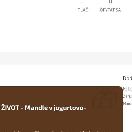
TLAČ
OPÝTAŤ SA
Dod
🎁
Kate
Záru
Hmo
ŽIVOT - Mandle v jogurtovo-