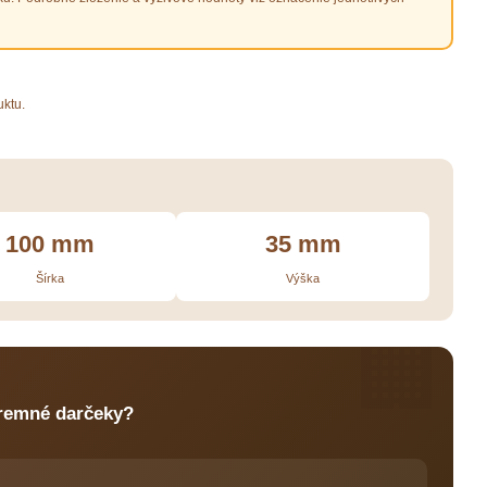
uktu.
100 mm
35 mm
Šírka
Výška
🏢
iremné darčeky?