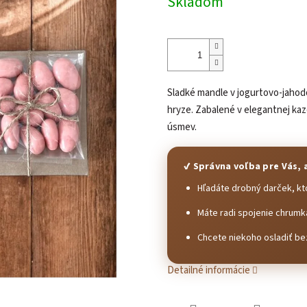
Skladom
Sladké mandle v jogurtovo-jahodo
hryze. Zabalené v elegantnej ka
úsmev.
✔ Správna voľba pre Vás, 
Hľadáte drobný darček, kt
Máte radi spojenie chrum
Chcete niekoho osladiť bez
Detailné informácie