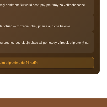
elý sortiment Nutworld dostupný pre firmy za veľkoobchodné
potrieb — zloženie, obal, prianie aj ručné balenie.
 orechov cez dizajn obalu až po hotový výrobok pripravený na
ku pripravíme do 24 hodín.