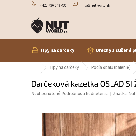
Prejsť
+420 736 548 439
info@nutworld.sk
na
obsah
Tipy na darčeky
Orechy a sušené p
Domov
Tipy na darčeky
Podľa obalu (balenie)
Darčeková kazetka OSLAD SI 
Priemerné
Neohodnotené
Podrobnosti hodnotenia
Značka:
Nut
hodnotenie
produktu
je
0,0
z
5
hviezdičiek.