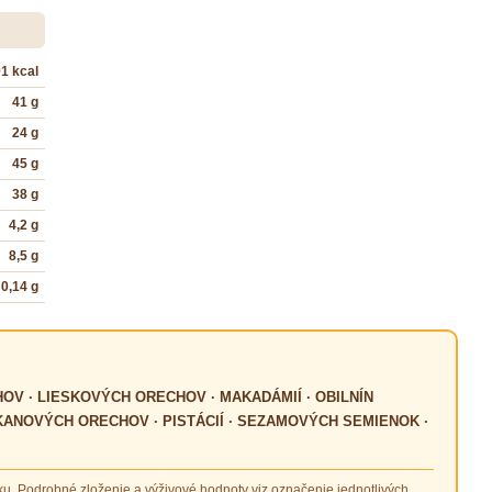
91 kcal
41 g
24 g
45 g
38 g
4,2 g
8,5 g
0,14 g
OV · LIESKOVÝCH ORECHOV · MAKADÁMIÍ · OBILNÍN
KANOVÝCH ORECHOV · PISTÁCIÍ · SEZAMOVÝCH SEMIENOK ·
ku. Podrobné zloženie a výživové hodnoty viz označenie jednotlivých