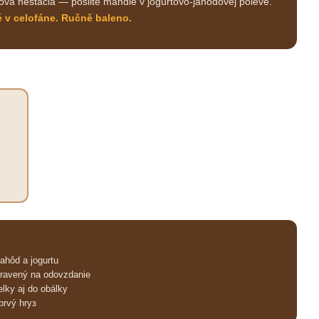
ová nestačia — pošlite mandle v jogurtovo-jahodovej poleve.
 v celofáne. Ručně baleno.
hôd a jogurtu
pravený na odovzdanie
lky aj do obálky
prvý hryз