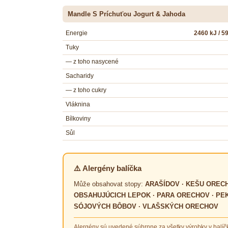
Mandle S Príchuťou Jogurt & Jahoda
Energie
2460 kJ / 5
Tuky
— z toho nasycené
Sacharidy
— z toho cukry
Vláknina
Bílkoviny
Sůl
⚠️ Alergény balíčka
Může obsahovat stopy:
ARAŠÍDOV · KEŠU ORECH
OBSAHUJÚCICH LEPOK · PARA ORECHOV · PE
SÓJOVÝCH BÔBOV · VLAŠSKÝCH ORECHOV
Alergény sú uvedené súhrnne za všetky výrobky v balíč