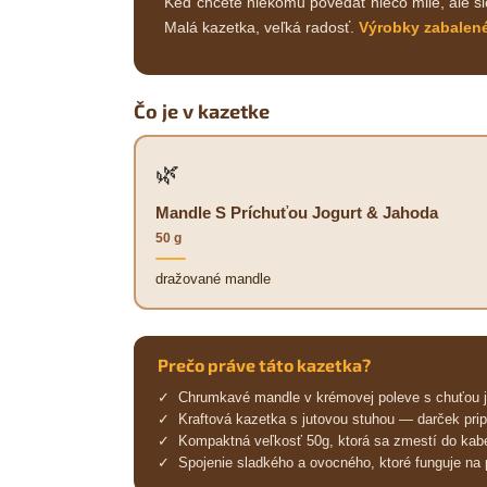
Keď chcete niekomu povedať niečo milé, ale sl
Malá kazetka, veľká radosť.
Výrobky zabalené
Čo je v kazetke
🌿
Mandle S Príchuťou Jogurt & Jahoda
50 g
dražované mandle
Prečo práve táto kazetka?
✓ Chrumkavé mandle v krémovej poleve s chuťou ja
✓ Kraftová kazetka s jutovou stuhou — darček pri
✓ Kompaktná veľkosť 50g, ktorá sa zmestí do kabe
✓ Spojenie sladkého a ovocného, ktoré funguje na 