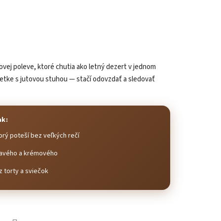
vej poleve, ktoré chutia ako letný dezert v jednom
zetke s jutovou stuhou — stačí odovzdať a sledovať
ak:
orý poteší bez veľkých rečí
kavého a krémového
 torty a sviečok