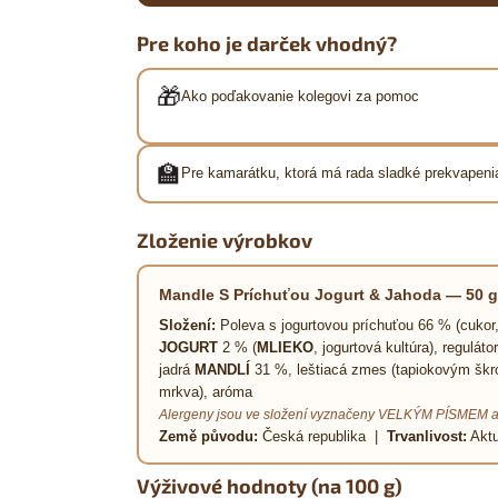
Pre koho je darček vhodný?
🎁
Ako poďakovanie kolegovi za pomoc
🏫
Pre kamarátku, ktorá má rada sladké prekvapeni
Zloženie výrobkov
Mandle S Príchuťou Jogurt & Jahoda — 50 g
Složení:
Poleva s jogurtovou príchuťou 66 % (cukor
JOGURT
2 % (
MLIEKO
, jogurtová kultúra), regulát
jadrá
MANDLÍ
31 %, leštiacá zmes (tapiokovým škrob,
mrkva), aróma
Alergeny jsou ve složení vyznačeny VELKÝM PÍSMEM a
Země původu:
Česká republika |
Trvanlivost:
Aktu
Výživové hodnoty (na 100 g)