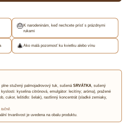
🎂
K narodeninám, keď nechcete prísť s prázdnymi
rukami
🎄
a
Ako malá pozornosť ku kvietku alebo vínu
, plne stužený palmojadrovový tuk, sušená
SRVÁTKA
, sušený
or kyslosti: kyselina citrónová, emulgátor: lecitíny; aróma), pražené
 cukor, leštidlo: šelak), rastlinný koncentrát (sladké zemiaky,
 tučně.
ální trvanlivost je uvedena na obalu produktu.