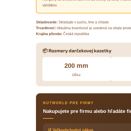
výrobkov.
Skladovanie:
Skladujte v suchu, tme a chlade.
Trvanlivosť:
Aktuálna trvanlivosť je uvedená na obale prod
Krajina pôvodu:
Česká republika
📦 Rozmery darčekovej kazetky
200 mm
Dĺžka
NUTWORLD PRE FIRMY
Nakupujete pre firmu alebo hľadáte f
🛒 Veľkoobchodný nákup