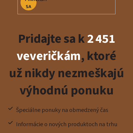
SA
Pridajte sa k
2 451
veveričkám
, ktoré
už nikdy nezmeškajú
výhodnú ponuku
Špeciálne ponuky na obmedzený čas
Informácie o nových produktoch na trhu