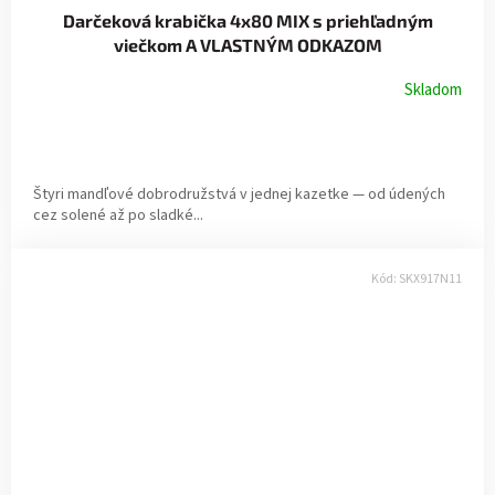
Darčeková krabička 4x80 MIX s priehľadným
viečkom A VLASTNÝM ODKAZOM
Skladom
Štyri mandľové dobrodružstvá v jednej kazetke — od údených
cez solené až po sladké...
Kód:
SKX917N11