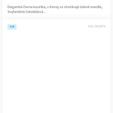
Elegantná čierna kazetka, v ktorej sa stretávajú údené mandle,
trojfarebná čokoládová...
Kód:
SKX8978
TIP