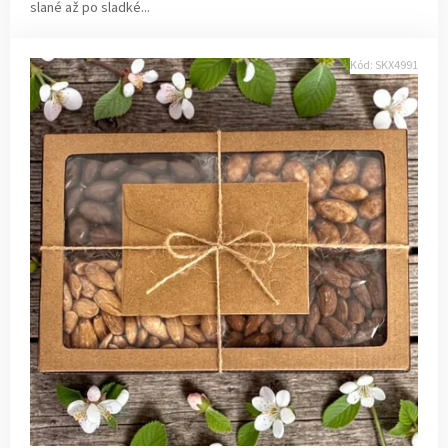
slané až po sladké...
Kód:
SKX4991