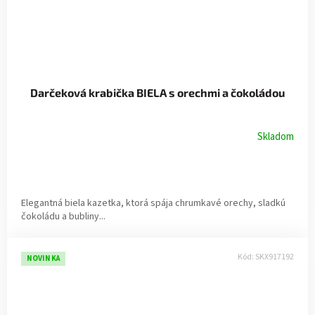
Darčeková krabička BIELA s orechmi a čokoládou
Skladom
Elegantná biela kazetka, ktorá spája chrumkavé orechy, sladkú
čokoládu a bubliny...
Kód:
SKX917192
NOVINKA