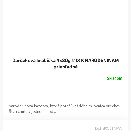
Darčeková krabička 4x80g MIX K NARODENINÁM
priehľadná
Skladom
Narodeninová kazetka, ktorá poteší každého milovníka orechov.
Štyri chute v jednom – od...
Kód:
SKX3517/VAN