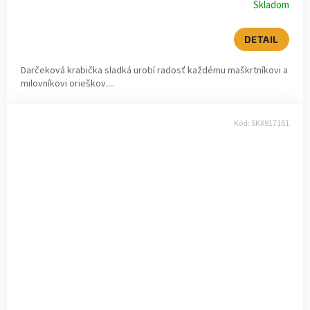
Skladom
DETAIL
Darčeková krabička sladká urobí radosť každému maškrtníkovi a
milovníkovi orieškov....
Kód:
SKX917161