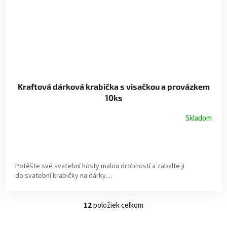
Kraftová dárková krabička s visačkou a provázkem
10ks
Skladom
Potěšte své svatební hosty malou drobností a zabalte ji
do svatební krabičky na dárky....
12
položiek celkom
O
v