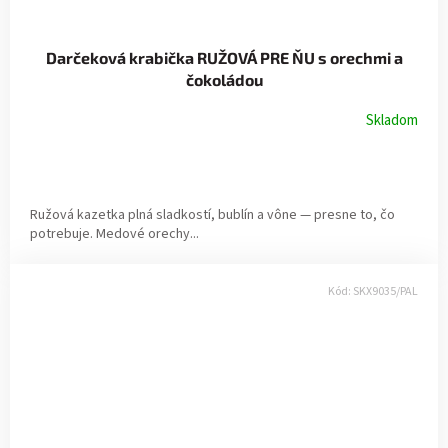
Darčeková krabička RUŽOVÁ PRE ŇU s orechmi a
čokoládou
Skladom
Ružová kazetka plná sladkostí, bublín a vône — presne to, čo
potrebuje. Medové orechy...
Kód:
SKX9035/PAL