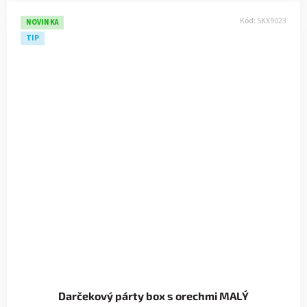
Kód:
SKX9023
NOVINKA
TIP
Darčekový párty box s orechmi MALÝ