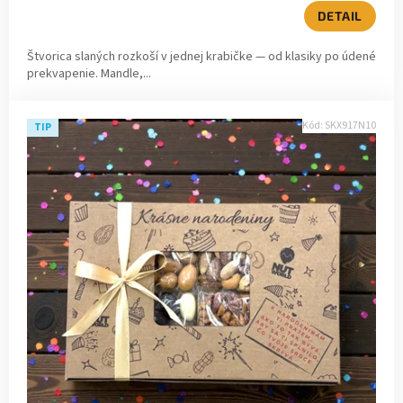
v
DETAIL
Štvorica slaných rozkoší v jednej krabičke — od klasiky po údené
prekvapenie. Mandle,...
Kód:
SKX917N10
TIP