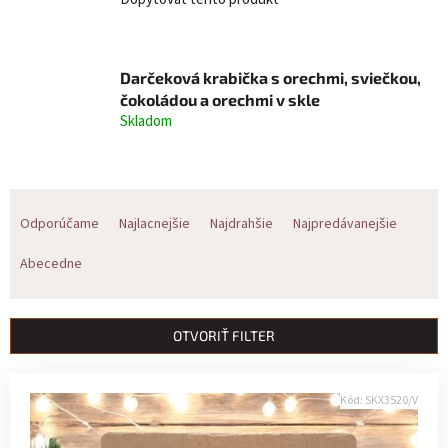
Darčeková krabička s orechmi, sviečkou,
čokoládou a orechmi v skle
Skladom
R
Odporúčame
Najlacnejšie
Najdrahšie
Najpredávanejšie
a
Abecedne
d
e
OTVORIŤ FILTER
n
V
i
Kód:
SKX3520/V
ý
e