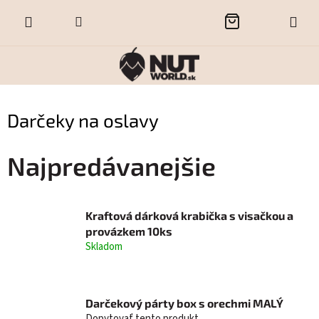
Prejsť
NÁKUPNÝ
na
obsah
KOŠÍK
Darčeky na oslavy
Najpredávanejšie
Kraftová dárková krabička s visačkou a
provázkem 10ks
Skladom
Darčekový párty box s orechmi MALÝ
Dopytovať tento produkt