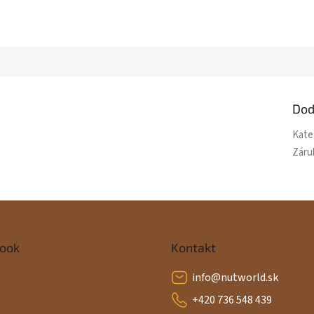
Dod
Kate
Záru
ook
Kontakt
info
@
nutworld.sk
+420 736 548 439