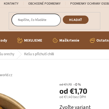
KONTAKTY
OBCHODNÉ PODMIENKY
PODMIENKY OCHRANY OSOB
HĽADAŤ
lody
MIXUJEME
Maškrtenie
Ostatn
šu orechy
Kešu s příchutí chilli
world.cz
od €1,70
–0 %
od
€1,70
od
€1,40
bez DPH
Jednotková
Zvoľte variant
cena: