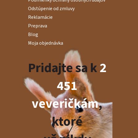
Podmienky ochrany osobných údajov
Odstúpenie od zmluvy
Reklamácie
Preprava
Blog
Moja objednávka
Pridajte sa k
2
451
veveričkám
,
ktoré