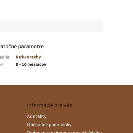
atočné parametre
gória
:
Kešu orechy
ka
:
8 - 10 mesiacov
Informácie pre vás
Kontakty
Obchodné podmienky