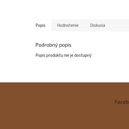
Popis
Hodnotenie
Diskusia
Podrobný popis
Popis produktu nie je dostupný
Z
á
Faceb
p
ä