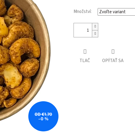
Množství:
TLAČ
OPÝTAŤ SA
OD €1,70
–0 %