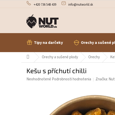
Prejsť
+420 736 548 439
info@nutworld.sk
na
obsah
Tipy na darčeky
Orechy a sušené p
Domov
Orechy a sušené plody
Orechy
Ke
Kešu s příchutí chilli
Priemerné
Neohodnotené
Podrobnosti hodnotenia
Značka:
Nut
hodnotenie
produktu
je
0,0
z
5
hviezdičiek.