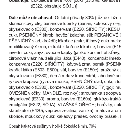
Obsahuje: 
Čokoláda tmavá 70%: [cukr (33,9%), kakaová hmota 
                   (E322, obsahuje SÓJU)]
Dále může obsahovat:
Ostatní přísady 30% (různé složení) : 
slunečnicový olej; banánové lupínky (banán, kokosový olej, cu
okyselovadlo (E330), konzervant (E220, SIŘIČITÝ); KEŠU OŘECH
cukr, PŠENIČNÝ škrob, hovězí želatina, sůl; PEKANOVÉ OŘECH
PŠENIČNÝ slad, droždí); lékořice (cukr, třtinový cukr melas
modifikovaný škrob, extrakt z kořene lékořice, barvivo (E150c),
invertní cukr, anýz; ovocné kapky (jablko koncentrát šťávy, kon
citronová vláknina, želírující látka (E440), koncentrát limetkové 
konzervant (E220, SIŘIČITÝ), kávová zrna, perník (PŠENIČNÁ mo
kypřící látka (E503, E500), sůl, barvivo (E150c), pražený cukro
okyselovadlo (E330), černá mrkev koncentrát, jahodové aroma, k
rýžová křupavá (rýžová mouka, PŠENIČNÝ slad, cukr, ztužený 
okyselovadlo (E330), konzervant (E220, SIŘIČITÝ);goji; müs
OVESNÉ vločky, MANDLE, rozinky); strouhanka stroopwafel (P
okyselovač (E330), aroma, barvivo (E160a), glukózo-fruktózov
emulgátor (E322, SÓJA); VLAŠSKÝ OŘECH; borůvky, cukr, sluneč
stabilizátor (E420), vepřová želatina, vanilka); mátové aroma (
skořice, moučkový cukr, kakaový prášek, ovocný prášek, lékoři
Obsah kakaové sušiny v hořké čokoládě min. 70%.