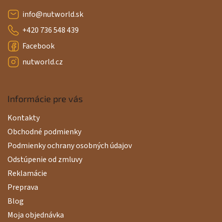
e
info
@
nutworld.sk
+420 736 548 439
Facebook
nutworld.cz
Informácie pre vás
Kontakty
Obchodné podmienky
Podmienky ochrany osobných údajov
Odstúpenie od zmluvy
Reklamácie
Preprava
Blog
Moja objednávka