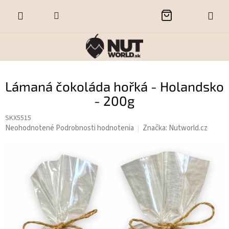
Prejsť
NÁKUPNÝ
na
obsah
KOŠÍK
Lámaná čokoláda hořká - Holandsko
- 200g
SKX5515
Priemerné
Neohodnotené
Podrobnosti hodnotenia
Značka:
Nutworld.cz
hodnotenie
produktu
je
0,0
z
5
hviezdičiek.