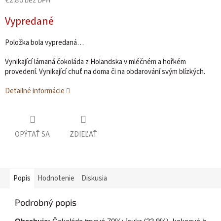
Jednotková
Vypredané
cena:
Položka bola vypredaná…
Vynikající lámaná čokoláda z Holandska v mléčném a hořkém
provedení. Vynikající chuť na doma či na obdarování svým blízkých.
Detailné informácie
OPÝTAŤ SA
ZDIEĽAŤ
Popis
Hodnotenie
Diskusia
Podrobný popis