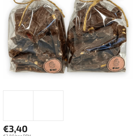
€3,40
€2,80 bez DPH