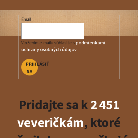
Email
podmienkami
Vložením e-mailu súhlasíte s
ochrany osobných údajov
PRIHLÁSIŤ
SA
Pridajte sa k
2 451
veveričkám
, ktoré