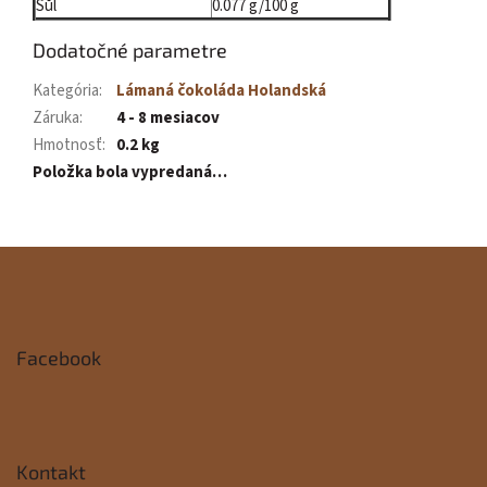
Sůl
0.077 g/100 g
Dodatočné parametre
Kategória
:
Lámaná čokoláda Holandská
Záruka
:
4 - 8 mesiacov
Hmotnosť
:
0.2 kg
Položka bola vypredaná…
Z
á
p
Facebook
ä
t
i
Kontakt