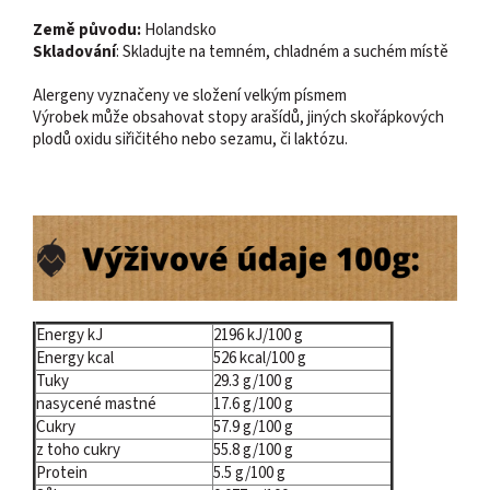
Země původu:
Holandsko
Skladování
: Skladujte na temném, chladném a suchém místě
Alergeny vyznačeny ve složení velkým písmem
Výrobek může obsahovat stopy arašídů, jiných skořápkových
plodů oxidu siřičitého nebo sezamu, či laktózu.
Energy kJ
2196 kJ/100 g
Energy kcal
526 kcal/100 g
Tuky
29.3 g/100 g
nasycené mastné
17.6 g/100 g
Cukry
57.9 g/100 g
z toho cukry
55.8 g/100 g
Protein
5.5 g/100 g