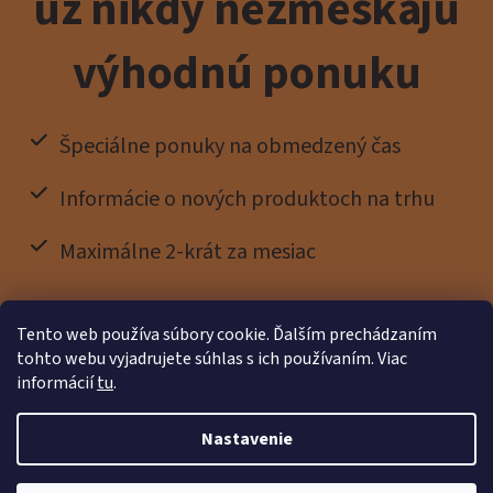
už nikdy nezmeškajú
výhodnú ponuku
Špeciálne ponuky na obmedzený čas
Informácie o nových produktoch na trhu
Maximálne 2-krát za mesiac
Tento web používa súbory cookie. Ďalším prechádzaním
tohto webu vyjadrujete súhlas s ich používaním. Viac
informácií
tu
.
Nastavenie
Vytvoril Shoptet Premium