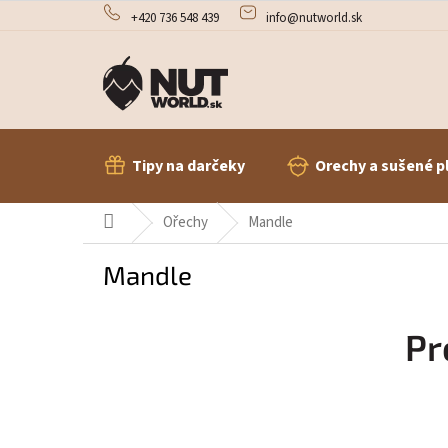
Prejsť
+420 736 548 439
info@nutworld.sk
na
obsah
Tipy na darčeky
Orechy a sušené p
Domov
Ořechy
Mandle
Mandle
Pr