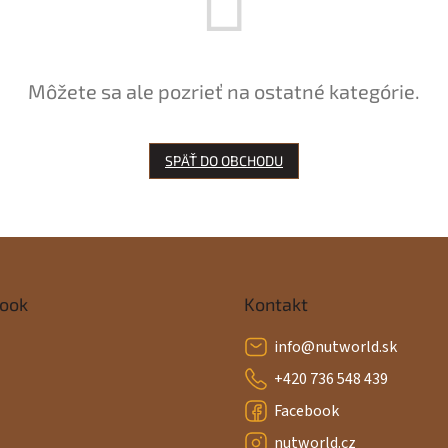
Môžete sa ale pozrieť na ostatné kategórie.
SPÄŤ DO OBCHODU
ook
Kontakt
info
@
nutworld.sk
+420 736 548 439
Facebook
nutworld.cz