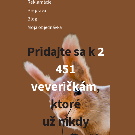
Reklamácie
Preprava
Blog
Moja objednávka
Pridajte sa k
2
451
veveričkám
,
ktoré
už nikdy