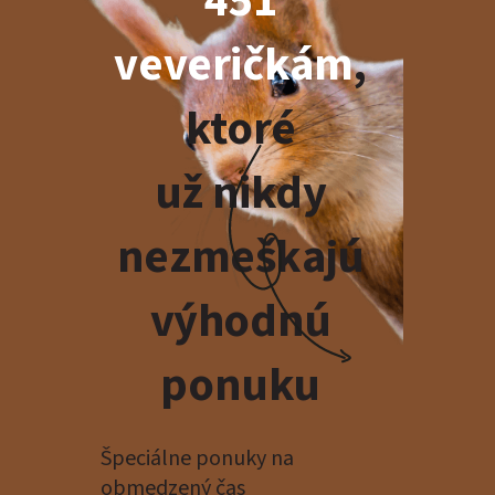
451
veveričkám
,
ktoré
už nikdy
nezmeškajú
výhodnú
ponuku
Špeciálne ponuky na
obmedzený čas