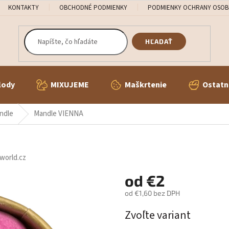
KONTAKTY
OBCHODNÉ PODMIENKY
PODMIENKY OCHRANY OSOB
HĽADAŤ
lody
MIXUJEME
Maškrtenie
Ostatn
ndle
Mandle VIENNA
world.cz
od
€2
od
€1,60
bez DPH
Jednotková
Zvoľte variant
cena: