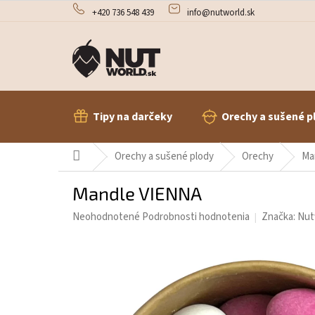
Prejsť
+420 736 548 439
info@nutworld.sk
na
obsah
Tipy na darčeky
Orechy a sušené p
Domov
Orechy a sušené plody
Orechy
Ma
Mandle VIENNA
Priemerné
Neohodnotené
Podrobnosti hodnotenia
Značka:
Nut
hodnotenie
produktu
je
0,0
z
5
hviezdičiek.