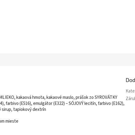
Dod
Kate
MLIEKO, kakaová hmota, kakaové maslo, prášok zo SYROVÁTKY
Záru
, farbivo (E516), emulgátor (E322) – SÓJOVÝ lecitín, farbivo (E162),
 sirup, tapiokový dextrín
hom mieste