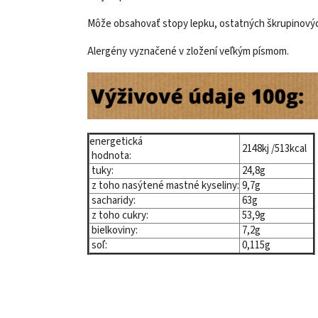
Môže obsahovať stopy lepku, ostatných škrupinových
Alergény vyznačené v zložení veľkým písmom.
energetická
2148kj /513kcal
hodnota:
tuky:
24,8g
z toho nasýtené mastné kyseliny:
9,7g
sacharidy:
63g
z toho cukry:
53,9g
bielkoviny:
7,2g
soľ:
0,115g