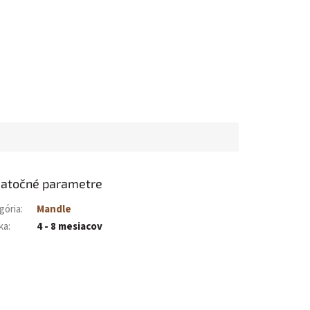
atočné parametre
gória
:
Mandle
ka
:
4 - 8 mesiacov