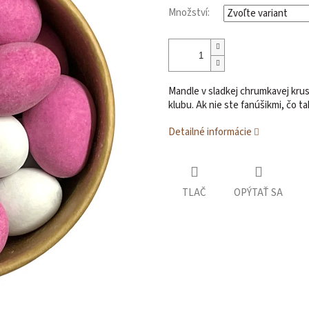
Množství:
Mandle v sladkej chrumkavej kru
klubu.
Ak nie ste fanúšikmi, čo ta
Detailné informácie
TLAČ
OPÝTAŤ SA