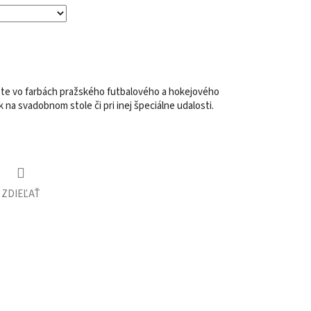
ste vo farbách pražského futbalového a hokejového
k na svadobnom stole či pri inej špeciálne udalosti
.
ZDIEĽAŤ