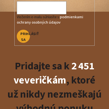
podmienkami
Vložením e-mailu súhlasíte s
ochrany osobných údajov
PRIHLÁSIŤ
SA
Pridajte sa k
2 451
veveričkám
, ktoré
už nikdy nezmeškajú
výhodnú ponuku