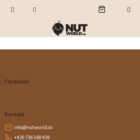
Prejsť
NÁKUPNÝ
na
obsah
KOŠÍK
Z
á
p
Facebook
ä
t
i
Kontakt
e
info
@
nutworld.sk
+420 736 548 439