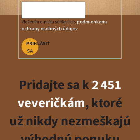
podmienkami
Vložením e-mailu súhlasíte s
ochrany osobných údajov
PRIHLÁSIŤ
SA
Pridajte sa k
2 451
veveričkám
, ktoré
už nikdy nezmeškajú
výhodnú ponuku