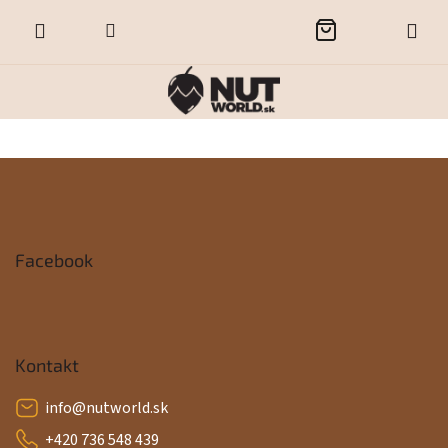
Prejsť
NÁKUPNÝ
na
obsah
KOŠÍK
Z
á
p
Facebook
ä
t
i
Kontakt
e
info
@
nutworld.sk
+420 736 548 439