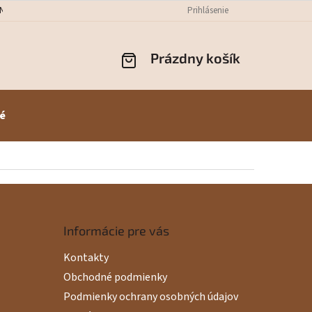
NÝCH ÚDAJOV
ODSTÚPENIE OD ZMLUVY
Prihlásenie
REKLAMÁCIE
PREPR
Prázdny košík
NÁKUPNÝ
KOŠÍK
é
Informácie pre vás
Kontakty
Obchodné podmienky
Podmienky ochrany osobných údajov