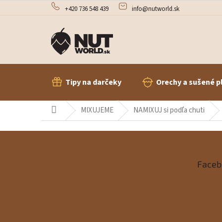
Prejsť
+420 736 548 439
info@nutworld.sk
na
obsah
Tipy na darčeky
Orechy a sušené p
Domov
MIXUJEME
NAMIXUJ si podľa chuti
Z
á
Faceb
p
ä
t