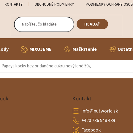
KONTAKTY
OBCHODNÉ PODMIENKY
PODMIENKY OCHRANY OSOB
HĽADAŤ
lody
MIXUJEME
Maškrtenie
Ostatn
Papaya kocky bez pridaného cukru nesýtené 50g
ook
Kontakt
info
@
nutworld.sk
+420 736 548 439
Facebook