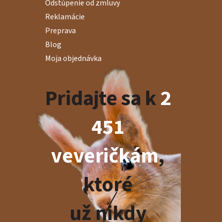
Odstúpenie od zmluvy
Reklamácie
Preprava
Blog
Moja objednávka
Pridajte sa k
2
451
veveričkám
,
ktoré
už nikdy