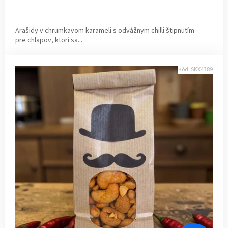
Arašidy v chrumkavom karameli s odvážnym chilli štipnutím —
pre chlapov, ktorí sa...
Kód:
SKX4389