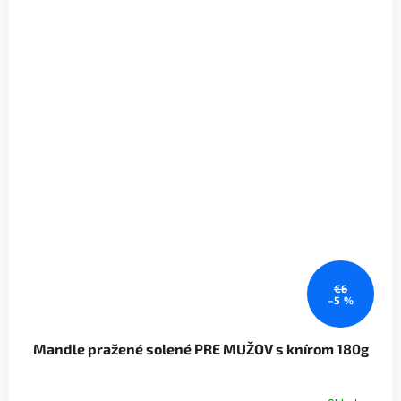
€6
–5 %
Mandle pražené solené PRE MUŽOV s knírom 180g