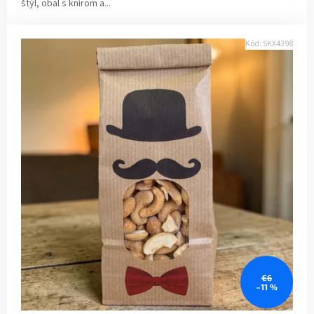
štýl, obal s knírom a...
Kód:
SKX4398
€6
–11 %