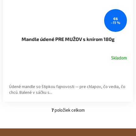
€6
–11 %
Mandle údené PRE MUŽOV s knírom 180g
Skladom
Údené mandle so štipkou fajnovosti — pre chlapov, čo vedia, čo
chcú. Balené v sáčku s...
7
položiek celkom
O
v
l
á
Z
d