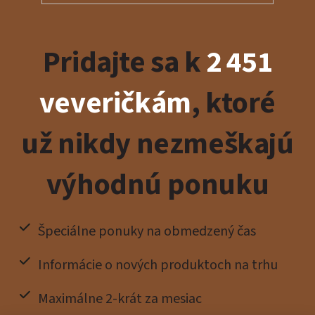
Pridajte sa k
2 451
veveričkám
, ktoré
už nikdy nezmeškajú
výhodnú ponuku
Špeciálne ponuky na obmedzený čas
Informácie o nových produktoch na trhu
Maximálne 2-krát za mesiac