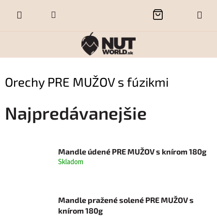
Prejsť
NÁKUPNÝ
na
obsah
KOŠÍK
Orechy PRE MUŽOV s fúzikmi
Najpredávanejšie
Mandle údené PRE MUŽOV s knírom 180g
Skladom
Mandle pražené solené PRE MUŽOV s
knírom 180g