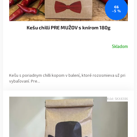
€6
–5 %
Kešu chilli PRE MUŽOV s knírom 180g
Skladom
Kešu s poriadnym chilli kopom v balení, ktoré rozosmieva už pri
vybaľovaní. Pre...
Kód:
SKX4386