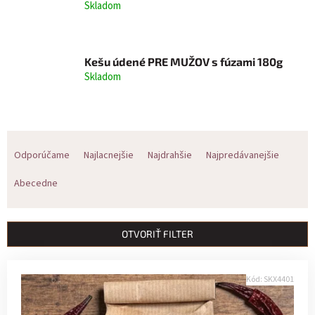
Skladom
Kešu údené PRE MUŽOV s fúzami 180g
Skladom
R
Odporúčame
Najlacnejšie
Najdrahšie
Najpredávanejšie
a
Abecedne
d
e
OTVORIŤ FILTER
n
V
i
Kód:
SKX4401
ý
e