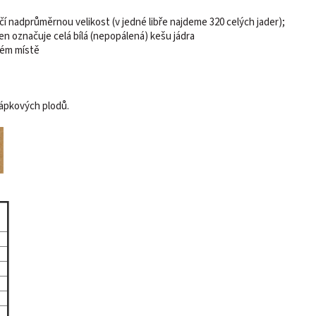
načí nadprůměrnou velikost (v jedné libře najdeme 320 celých jader);
en označuje celá bílá (nepopálená) kešu jádra
hém místě
řápkových plodů.
l