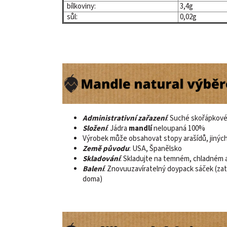
bílkoviny:
3,4g
sůl:
0,02g
Administrativní zařazení
: Suché skořápkové
Složení
: Jádra
mandlí
neloupaná 100%
Výrobek může obsahovat stopy arašídů, jiných
Země původu
: USA, Španělsko
Skladování
: Skladujte na temném, chladném
Balení
: Znovuuzavíratelný doypack sáček (zat
doma)