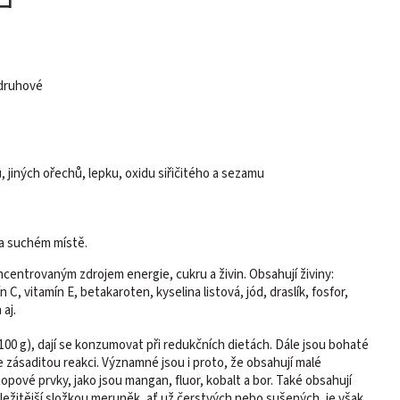
odruhové
jiných ořechů, lepku, oxidu siřičitého a sezamu
 a suchém místě.
ncentrovaným zdrojem energie, cukru a živin.
Obsahují živiny:
 C, vitamín E, betakaroten, kyselina listová, jód, draslík, fosfor,
 aj.
/100 g), dají se konzumovat při redukčních dietách. Dále jsou bohaté
ěle zásaditou reakci. Významné jsou i proto, že obsahují malé
opové prvky, jako jsou mangan, fluor, kobalt a bor. Také obsahují
ůležitější složkou meruněk, ať už čerstvých nebo sušených, je však