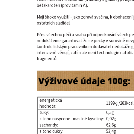
betakaroten (provitamin A).
Mají široké využití - jako zdravá svačina, k obohacení
ostatních sladidel.
Přes všechnu péči a snahu při odpeckování všech pecko
nedokážeme garantovat že se pecky v surovině nevy
kontrole lidským pracovníkem dodavatel nedokáže g
intenzivně věnují, zatím ale není technologie natoli
fragmentů.
energetická
1199kj /283kc
hodnota:
tuky:
0,5g
z toho nasycené mastné kyseliny:
0,02g
sacharidy:
62,6g
z toho cukry:
53,4g