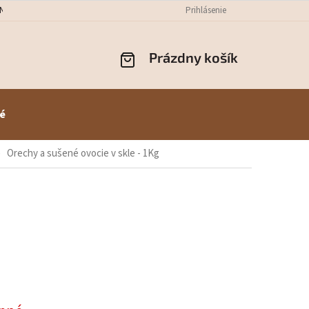
NÝCH ÚDAJOV
ODSTÚPENIE OD ZMLUVY
Prihlásenie
REKLAMÁCIE
PREPR
Prázdny košík
NÁKUPNÝ
KOŠÍK
é
Orechy a sušené ovocie v skle - 1Kg