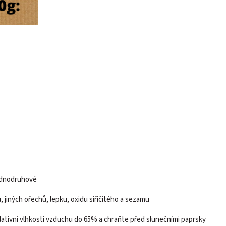
jednodruhové
jiných ořechů, lepku, oxidu siřičitého a sezamu
elativní vlhkosti vzduchu do 65% a chraňte před slunečními paprsky