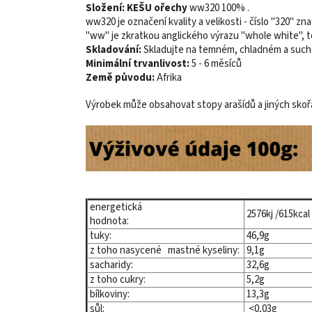
Složení:
KEŠU ořechy
ww320 100% .
ww320 je označení kvality a velikosti - číslo "320" z
"ww" je zkratkou anglického výrazu "whole white", t
Skladování:
Skladujte na temném, chladném a suc
Minimální trvanlivost:
5 - 6 měsíců
Země původu:
Afrika
Výrobek může obsahovat stopy arašídů a jiných sko
energetická
2576kj /615kca
hodnota:
tuky:
46,9g
z toho nasycené mastné kyseliny:
9,1g
sacharidy:
32,6g
z toho cukry:
5,2g
bílkoviny:
13,3g
sůl:
<0,03g