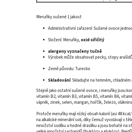
Meruňky sušené 1 jakost
Administrativní zařazení: Sušené ovoce jedn
Složení: Meruňky,
oxid siřičitý
alergeny vyznačeny tučně
Výrobek může obsahovat pecky, stopy arašídů, 
Země původu: Turecko
Skladování
: Skladujte na temném, chladném
Stejně jako ostatní sušené ovoce, i meruňky jsou ko
vitamín B2, vitamín B3, vitamín B5, vitamín B6, vitamín
vápník, zinek, selen, mangan, hořčík, železo, vláknina
Protože meruňky mají nízký obsah kalorií (asi 48 kcal
na alkalické minerální soli, díky čemuž vyvolávají v t
množství sodíku a hodně draslíku a jsou bohaté na st
velké množství sacharidů (fruktózy a glukózy). Nejd