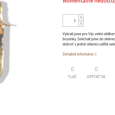
Momentálne nedostu
Vybrali jsme pro Vás velmi oblíbe
brusinky. Smíchali jsme do skleni
dobrot v jedné sklenici udělá r
Detailné informácie
TLAČ
OPÝTAŤ SA