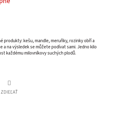
pné
né produkty: kešu, mandle, meruňky, rozinky obří a
ce a na výsledek se můžete podívat sami. Jedno kilo
adost každému milovníkovy suchých plodů.
ZDIEĽAŤ