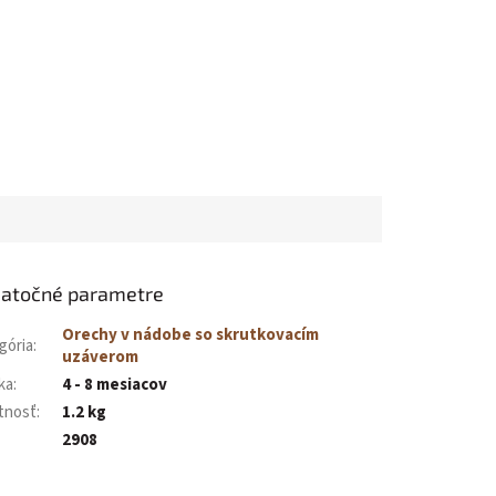
atočné parametre
Orechy v nádobe so skrutkovacím
gória
:
uzáverom
ka
:
4 - 8 mesiacov
tnosť
:
1.2 kg
2908