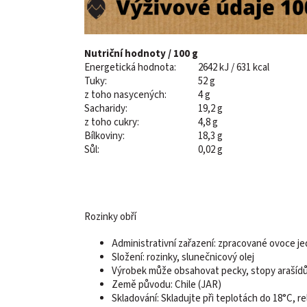
Nutriční hodnoty / 100 g
Energetická hodnota:
2642 kJ / 631 kcal
Tuky:
52 g
z toho nasycených:
4 g
Sacharidy:
19,2 g
z toho cukry:
4,8 g
Bílkoviny:
18,3 g
Sůl:
0,02 g
Rozinky obří
Administrativní zařazení: zpracované ovoce 
Složení: rozinky, slunečnicový olej
Výrobek může obsahovat pecky, stopy arašídů, 
Země původu: Chile (JAR)
Skladování: Skladujte při teplotách do 18°C, r