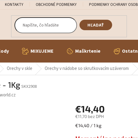
KONTAKTY
OBCHODNÉ PODMIENKY
PODMIENKY OCHRANY OSOB
HĽADAŤ
lody
MIXUJEME
Maškrtenie
Ostatn
Orechy v skle
Orechy v nádobe so skrutkovacím uzáverom
 - 1Kg
SKX2908
world.cz
€14,40
€11,70 bez DPH
Jednotková
€14,40 / 1 kg
cena: