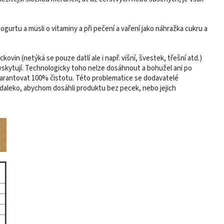
 jogurtu a müsli o vitaminy a při pečení a vaření jako náhražka cukru a
vin (netýká se pouze datlí ale i např. višní, švestek, třešní atd.)
skytují. Technologicky toho nelze dosáhnout a bohužel ani po
arantovat 100% čistotu. Této problematice se dodavatelé
k daleko, abychom dosáhli produktu bez pecek, nebo jejich
al