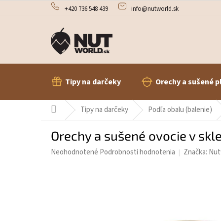
Prejsť
+420 736 548 439
info@nutworld.sk
na
obsah
Tipy na darčeky
Orechy a sušené p
Domov
Tipy na darčeky
Podľa obalu (balenie)
Orechy a sušené ovocie v skle
Priemerné
Neohodnotené
Podrobnosti hodnotenia
Značka:
Nut
hodnotenie
produktu
je
0,0
z
5
hviezdičiek.