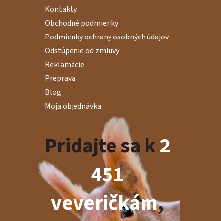
Kontakty
Obchodné podmienky
Podmienky ochrany osobných údajov
Odstúpenie od zmluvy
Reklamácie
Preprava
Blog
Moja objednávka
Pridajte sa k
2
451
veveričkám
,