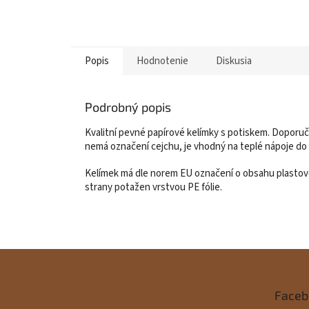
Popis
Hodnotenie
Diskusia
Podrobný popis
Kvalitní pevné papírové kelímky s potiskem. Doporuče
nemá označení cejchu, je vhodný na teplé nápoje do
Kelímek má dle norem EU označení o obsahu plastové s
strany potažen vrstvou PE fólie.
Z
á
Faceb