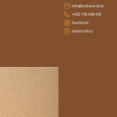
info
@
nutworld.sk
+420 736 548 439
Facebook
nutworld.cz