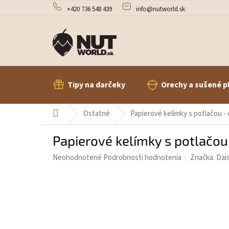
Prejsť
+420 736 548 439
info@nutworld.sk
na
obsah
Tipy na darčeky
Orechy a sušené p
Domov
Ostatné
Papierové kelímky s potlačou -
Papierové kelímky s potlačo
Priemerné
Neohodnotené
Podrobnosti hodnotenia
Značka:
Dai
hodnotenie
produktu
je
0,0
z
5
hviezdičiek.