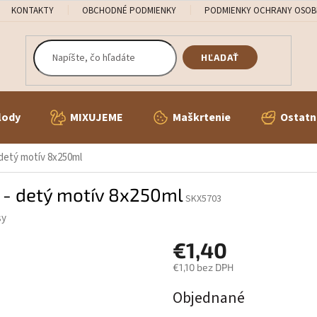
KONTAKTY
OBCHODNÉ PODMIENKY
PODMIENKY OCHRANY OSOB
HĽADAŤ
lody
MIXUJEME
Maškrtenie
Ostatn
 detý motív 8x250ml
u - detý motív 8x250ml
SKX5703
sy
€1,40
€1,10 bez DPH
Jednotková
Objednané
cena: