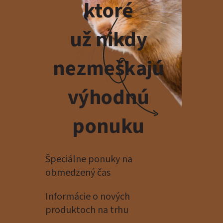
ktoré
už nikdy
nezmeškajú
výhodnú
ponuku
Špeciálne ponuky na
obmedzený čas
Informácie o nových
produktoch na trhu