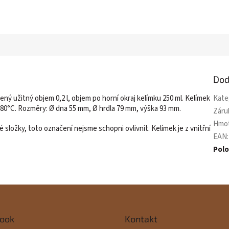
Dod
ný užitný objem 0,2 l, objem po horní okraj kelímku 250 ml. Kelímek
Kate
 80°C. Rozměry: Ø dna 55 mm, Ø hrdla 79 mm, výška 93 mm.
Záru
Hmo
ložky, toto označení nejsme schopni ovlivnit. Kelímek je z vnitřní
EAN
:
Pol
ook
Kontakt