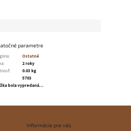
atočné parametre
gória
:
Ostatné
ka
:
2 roky
tnosť
:
0.03 kg
5703
ožka bola vypredaná…
Informácie pre vás