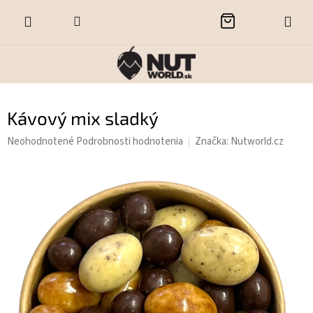
Prejsť
NÁKUPNÝ
na
obsah
KOŠÍK
Kávový mix sladký
Priemerné
Neohodnotené
Podrobnosti hodnotenia
Značka:
Nutworld.cz
hodnotenie
produktu
je
0,0
z
5
hviezdičiek.