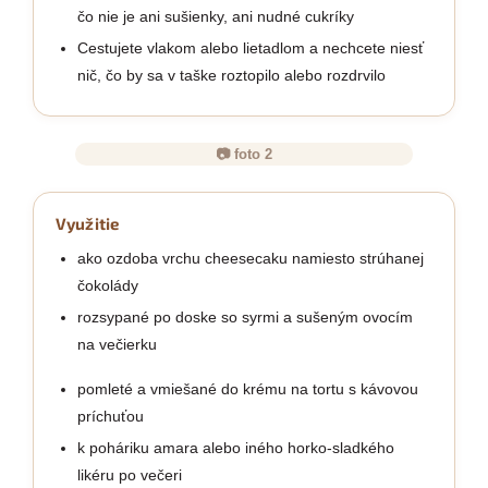
čo nie je ani sušienky, ani nudné cukríky
Cestujete vlakom alebo lietadlom a nechcete niesť
nič, čo by sa v taške roztopilo alebo rozdrvilo
📷 foto 2
Využitie
ako ozdoba vrchu cheesecaku namiesto strúhanej
čokolády
rozsypané po doske so syrmi a sušeným ovocím
na večierku
pomleté a vmiešané do krému na tortu s kávovou
príchuťou
k poháriku amara alebo iného horko-sladkého
likéru po večeri