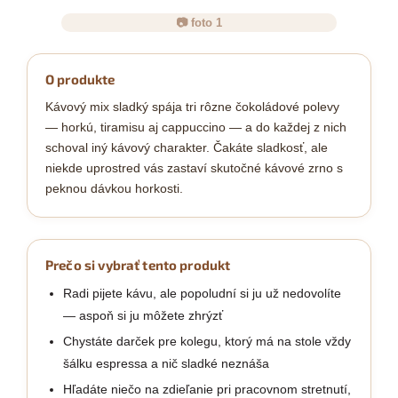
📷 foto 1
O produkte
Kávový mix sladký spája tri rôzne čokoládové polevy
— horkú, tiramisu aj cappuccino — a do každej z nich
schoval iný kávový charakter. Čakáte sladkosť, ale
niekde uprostred vás zastaví skutočné kávové zrno s
peknou dávkou horkosti.
Prečo si vybrať tento produkt
Radi pijete kávu, ale popoludní si ju už nedovolíte
— aspoň si ju môžete zhrýzť
Chystáte darček pre kolegu, ktorý má na stole vždy
šálku espressa a nič sladké neznáša
Hľadáte niečo na zdieľanie pri pracovnom stretnutí,