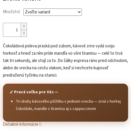
cena:
Množství:
Čokoládová poleva praská pod zubom, kávové zrno vydá svoju
horkosť a hneď za ním príde mandľa vo vôni tiramisu — celé to trvá
tak tri sekundy, ale stojí za to. Do šálky espresa ráno pred odchodom,
alebo do vrecka na cestu vlakom, keď si nechcete kupovať
predraženú tyčinku na stanici.
✔ Pravá voľba pre Vás —
Tri druhy kávového pôžitku v jednom vrecku — zrná v horkej
čokoláde, mandle s tiramisu aj s cappuccinom
Detailné informácie