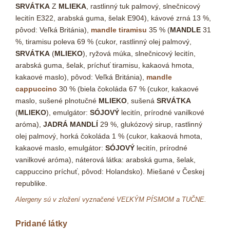
SRVÁTKA
Z
MLIEKA
, rastlinný tuk palmový, slnečnicový
lecitín E322, arabská guma, šelak E904), kávové zrná 13 %,
pôvod: Veľká Británia),
mandle tiramisu
35 % (
MANDLE
31
%, tiramisu poleva 69 % (cukor, rastlinný olej palmový,
SRVÁTKA
(
MLIEKO
), ryžová múka, slnečnicový lecitín,
arabská guma, šelak, príchuť tiramisu, kakaová hmota,
kakaové maslo), pôvod: Veľká Británia),
mandle
cappuccino
30 % (biela čokoláda 67 % (cukor, kakaové
maslo, sušené plnotučné
MLIEKO
, sušená
SRVÁTKA
(
MLIEKO
), emulgátor:
SÓJOVÝ
lecitín, prírodné vanilkové
aróma),
JADRÁ MANDLÍ
29 %, glukózový sirup, rastlinný
olej palmový, horká čokoláda 1 % (cukor, kakaová hmota,
kakaové maslo, emulgátor:
SÓJOVÝ
lecitín, prírodné
vanilkové aróma), náterová látka: arabská guma, šelak,
cappuccino príchuť, pôvod: Holandsko). Miešané v Českej
republike.
Alergeny sú v zložení vyznačené VEĽKÝM PÍSMOM a TUČNE.
Pridané látky