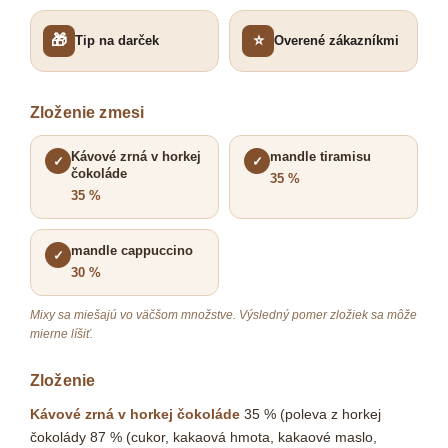
🎁
⭐
Tip na darček
Overené zákazníkmi
Zloženie zmesi
Kávové zrná v horkej
mandle tiramisu
✓
✓
čokoláde
35 %
35 %
mandle cappuccino
✓
30 %
Mixy sa miešajú vo väčšom množstve. Výsledný pomer zložiek sa môže
mierne líšiť.
Zloženie
Kávové zrná v horkej čokoláde
35 % (poleva z horkej
čokolády 87 % (cukor, kakaová hmota, kakaové maslo,