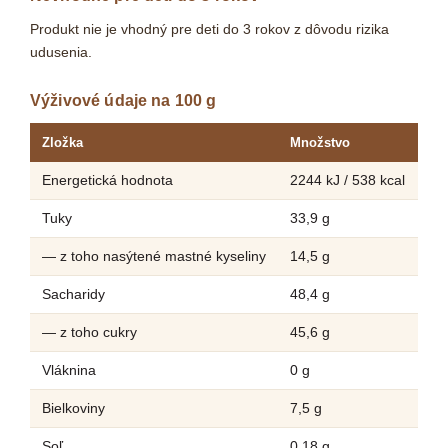
Produkt nie je vhodný pre deti do 3 rokov z dôvodu rizika
udusenia.
Výživové údaje na 100 g
Zložka
Množstvo
Energetická hodnota
2244 kJ / 538 kcal
Tuky
33,9 g
— z toho nasýtené mastné kyseliny
14,5 g
Sacharidy
48,4 g
— z toho cukry
45,6 g
Vláknina
0 g
Bielkoviny
7,5 g
Soľ
0,18 g