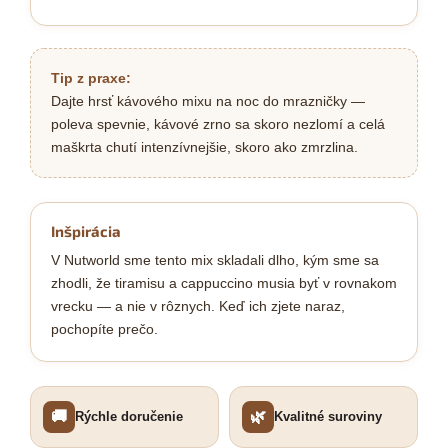
Tip z praxe:
Dajte hrsť kávového mixu na noc do mrazničky —
poleva spevnie, kávové zrno sa skoro nezlomí a celá
maškrta chutí intenzívnejšie, skoro ako zmrzlina.
Inšpirácia
V Nutworld sme tento mix skladali dlho, kým sme sa
zhodli, že tiramisu a cappuccino musia byť v rovnakom
vrecku — a nie v rôznych. Keď ich zjete naraz,
pochopíte prečo.
🚚
🌿
Rýchle doručenie
Kvalitné suroviny