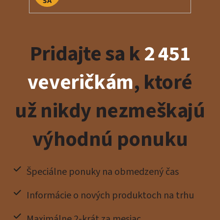
SA
Pridajte sa k
2 451
veveričkám
, ktoré
už nikdy nezmeškajú
výhodnú ponuku
Špeciálne ponuky na obmedzený čas
Informácie o nových produktoch na trhu
Maximálne 2-krát za mesiac