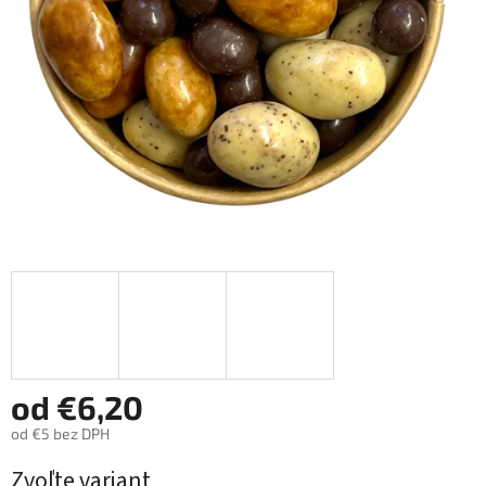
od
€6,20
od
€5
bez DPH
Jednotková
Zvoľte variant