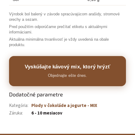
Výrobok bol balený v závode spracúvajúcom arašidy, stromové
orechy a sezam.
Pred použitím odporúčame prečítať etiketu s aktuálnymi
informáciami.
Aktuálna minimálna trvanlivosť je vždy uvedená na obale
produktu.
Vyskúšajte kávový mix, ktorý hrýzť
Objednajte ešte dnes.
Dodatočné parametre
Kategória
:
Plody v čokoláde a jogurte - MIX
Záruka
:
6 - 10 mesiacov