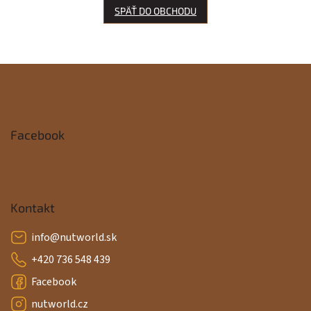
SPÄŤ DO OBCHODU
Z
á
p
Facebook
ä
t
i
Kontakt
e
info
@
nutworld.sk
+420 736 548 439
Facebook
nutworld.cz