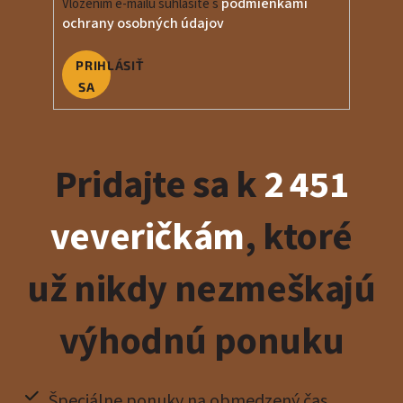
podmienkami
Vložením e-mailu súhlasíte s
ochrany osobných údajov
PRIHLÁSIŤ
SA
Pridajte sa k
2 451
veveričkám
, ktoré
už nikdy nezmeškajú
výhodnú ponuku
Špeciálne ponuky na obmedzený čas