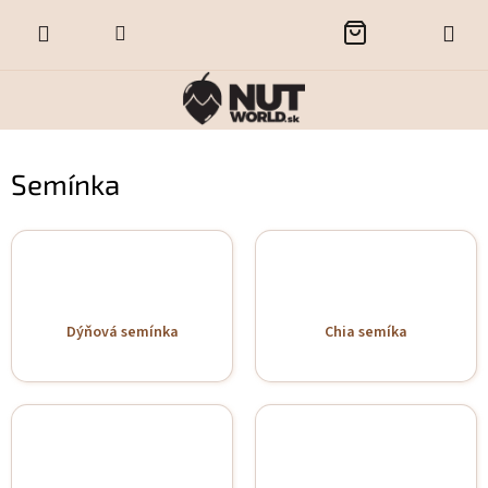
Prejsť
NÁKUPNÝ
na
obsah
KOŠÍK
Semínka
Dýňová semínka
Chia semíka