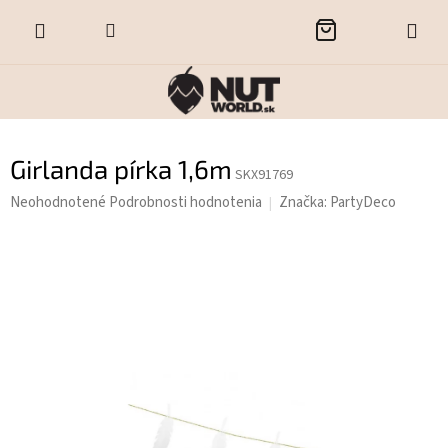
Prejsť
NÁKUPNÝ
na
obsah
KOŠÍK
Girlanda pírka 1,6m
SKX91769
Priemerné
Neohodnotené
Podrobnosti hodnotenia
Značka:
PartyDeco
hodnotenie
produktu
je
0,0
z
5
hviezdičiek.