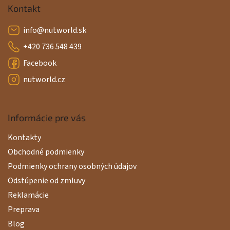
i
Kontakt
e
info
@
nutworld.sk
+420 736 548 439
Facebook
nutworld.cz
Informácie pre vás
Kontakty
Obchodné podmienky
Podmienky ochrany osobných údajov
Odstúpenie od zmluvy
Reklamácie
Preprava
Blog