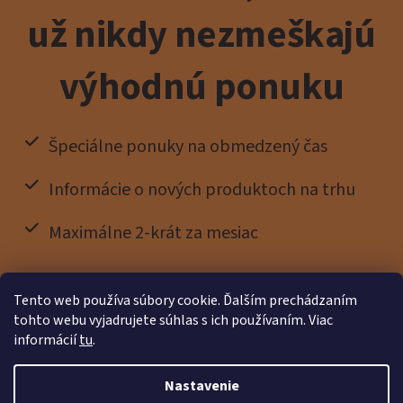
už nikdy nezmeškajú
výhodnú ponuku
Špeciálne ponuky na obmedzený čas
Informácie o nových produktoch na trhu
Maximálne 2-krát za mesiac
Tento web používa súbory cookie. Ďalším prechádzaním
tohto webu vyjadrujete súhlas s ich používaním. Viac
informácií
tu
.
Nastavenie