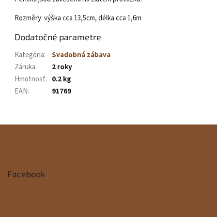
Rozměry: výška cca 13,5cm, délka cca 1,6m
Dodatočné parametre
Kategória
:
Svadobná zábava
Záruka
:
2 roky
Hmotnosť
:
0.2 kg
EAN
:
91769
Z
á
p
Facebook
ä
t