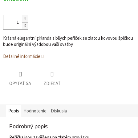
cena:
Krásná elegantní girlanda z bílých peříček se zlatou kovovou špičkou
bude originální výzdobou vaší svatby.
Detailné informácie
OPÝTAŤ SA
ZDIEĽAŤ
Popis
Hodnotenie
Diskusia
Podrobný popis
Peříčka jsou zavěšena na zlatém provázku.