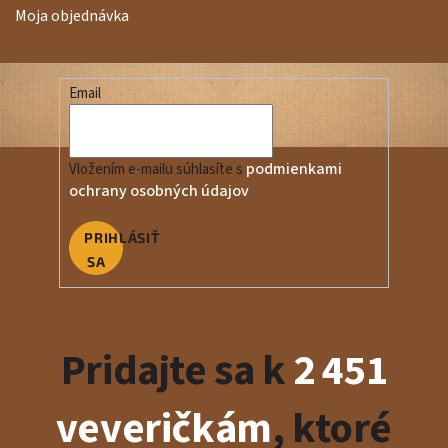
Moja objednávka
Email
podmienkami
Vložením e-mailu súhlasíte s
ochrany osobných údajov
PRIHLÁSIŤ
SA
Pridajte sa k
2 451
veveričkám
, ktoré