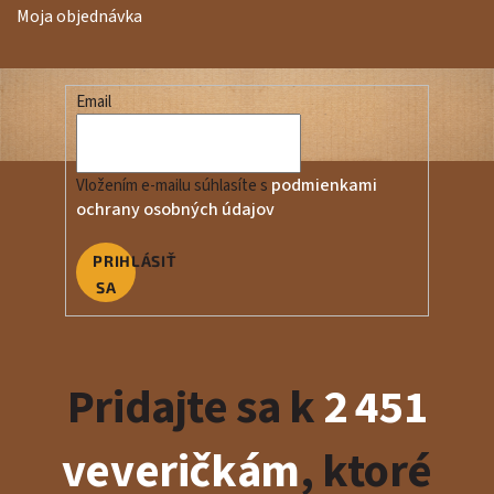
Moja objednávka
Email
podmienkami
Vložením e-mailu súhlasíte s
ochrany osobných údajov
PRIHLÁSIŤ
SA
Pridajte sa k
2 451
veveričkám
, ktoré