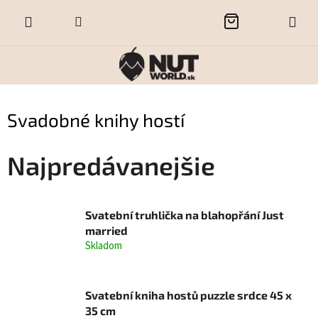
Prejsť
NÁKUPNÝ
na
obsah
KOŠÍK
Svadobné knihy hostí
Najpredávanejšie
Svatební truhlička na blahopřání Just
married
Skladom
Svatební kniha hostů puzzle srdce 45 x
35 cm