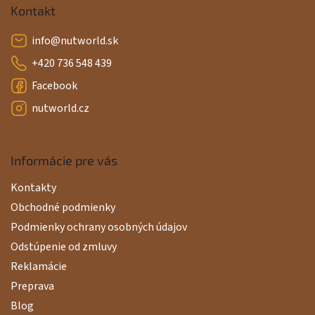
i
v
Kontakt
ý
e
p
info
@
nutworld.sk
i
s
+420 736 548 439
u
Facebook
nutworld.cz
Informácie pre vás
Kontakty
Obchodné podmienky
Podmienky ochrany osobných údajov
Odstúpenie od zmluvy
Reklamácie
Preprava
Blog