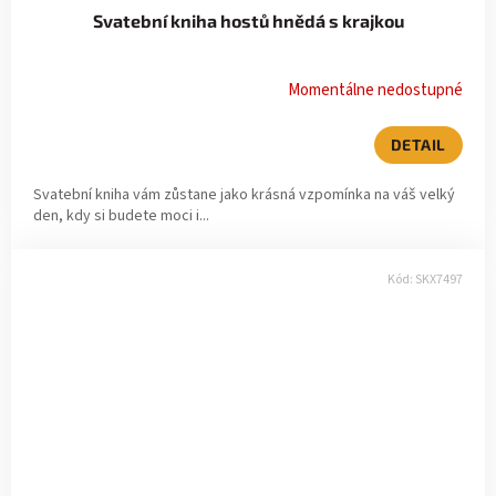
Svatební kniha hostů hnědá s krajkou
Momentálne nedostupné
DETAIL
Svatební kniha vám zůstane jako krásná vzpomínka na váš velký
den, kdy si budete moci i...
Kód:
SKX7497