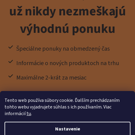
už nikdy nezmeškajú
výhodnú ponuku
Špeciálne ponuky na obmedzený čas
Informácie o nových produktoch na trhu
Maximálne 2-krát za mesiac
Tento web používa súbory cookie. Ďalším prechádzaním
tohto webu vyjadrujete súhlas s ich používaním. Viac
informácií
tu
.
Nastavenie