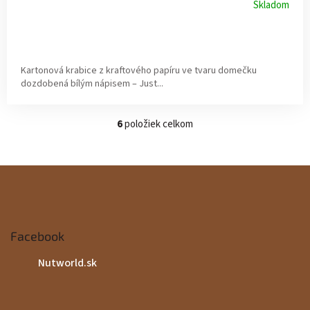
Skladom
Kartonová krabice z kraftového papíru ve tvaru domečku
dozdobená bílým nápisem – Just...
6
položiek celkom
O
v
l
á
Z
d
a
á
c
i
p
e
Facebook
p
ä
r
Nutworld.sk
v
t
k
y