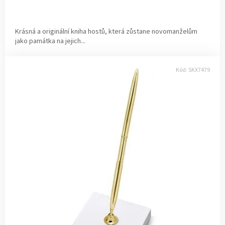
v
Krásná a originální kniha hostů, která zůstane novomanželům
jako památka na jejich...
Kód:
SKX7479