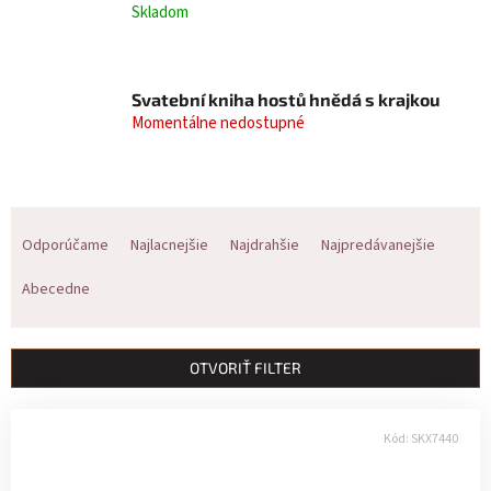
Skladom
Svatební kniha hostů hnědá s krajkou
Momentálne nedostupné
R
Odporúčame
Najlacnejšie
Najdrahšie
Najpredávanejšie
a
Abecedne
d
e
OTVORIŤ FILTER
n
V
i
Kód:
SKX7440
ý
e