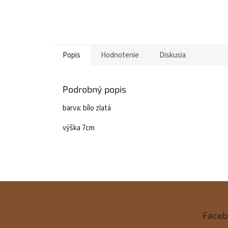
Popis
Hodnotenie
Diskusia
Podrobný popis
barva: bílo zlatá
výška 7cm
Z
á
Faceb