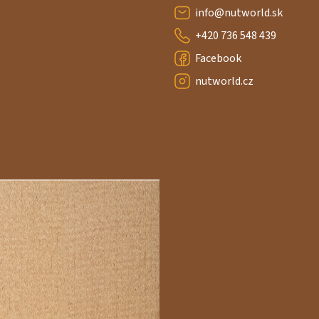
info
@
nutworld.sk
+420 736 548 439
Facebook
nutworld.cz