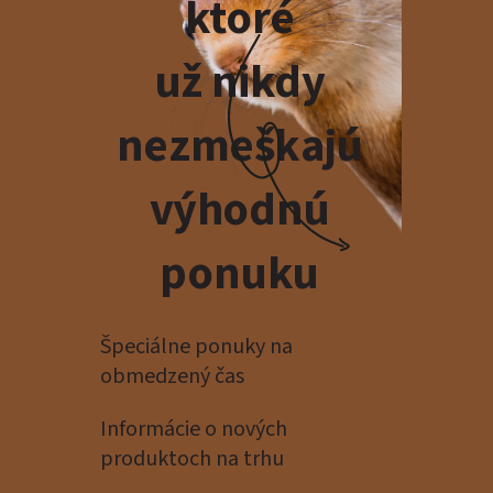
ktoré
už nikdy
nezmeškajú
výhodnú
ponuku
Špeciálne ponuky na
obmedzený čas
Informácie o nových
produktoch na trhu