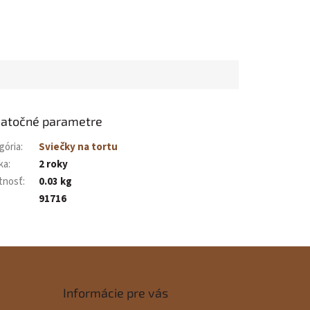
atočné parametre
gória
:
Sviečky na tortu
ka
:
2 roky
tnosť
:
0.03 kg
91716
Informácie pre vás