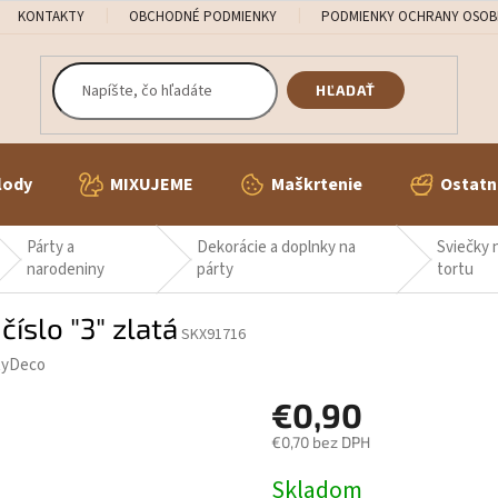
KONTAKTY
OBCHODNÉ PODMIENKY
PODMIENKY OCHRANY OSOB
HĽADAŤ
lody
MIXUJEME
Maškrtenie
Ostatn
Párty a
Dekorácie a doplnky na
Sviečky 
narodeniny
párty
tortu
íslo "3" zlatá
SKX91716
tyDeco
€0,90
€0,70 bez DPH
Jednotková
Skladom
cena: