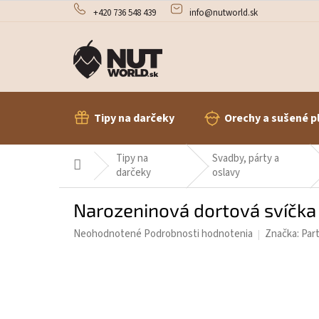
Prejsť
+420 736 548 439
info@nutworld.sk
na
obsah
Tipy na darčeky
Orechy a sušené p
Tipy na
Svadby, párty a
Domov
darčeky
oslavy
Narozeninová dortová svíčka č
Priemerné
Neohodnotené
Podrobnosti hodnotenia
Značka:
Par
hodnotenie
produktu
je
0,0
z
5