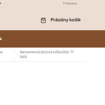
NÝCH ÚDAJOV
ODSTÚPENIE OD ZMLUVY
Prihlásenie
REKLAMÁCIE
PREPR
Prázdny košík
NÁKUPNÝ
KOŠÍK
é
na
Narozeninová dortová svíčka číslo "3"
zlatá