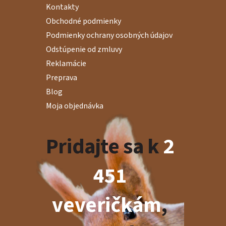
Kontakty
Obchodné podmienky
Podmienky ochrany osobných údajov
Odstúpenie od zmluvy
Reklamácie
Preprava
Blog
Moja objednávka
Pridajte sa k
2
451
veveričkám
,