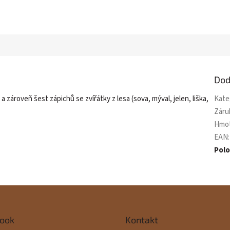
Dod
 zároveň šest zápichů se zvířátky z lesa (sova, mýval, jelen, liška,
Kate
Záru
Hmo
EAN
:
Pol
ook
Kontakt