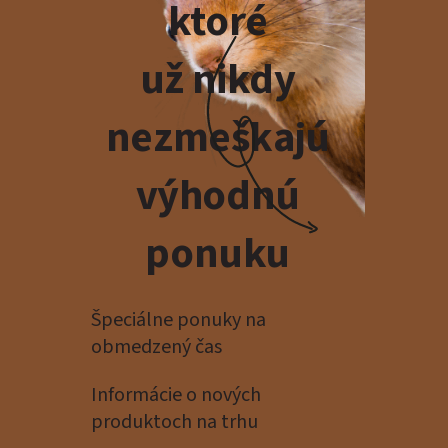
ktoré
už nikdy
nezmeškajú
výhodnú
ponuku
Špeciálne ponuky na
obmedzený čas
Informácie o nových
produktoch na trhu