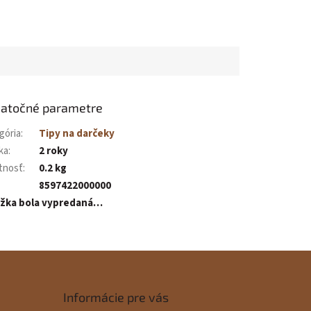
atočné parametre
gória
:
Tipy na darčeky
ka
:
2 roky
tnosť
:
0.2 kg
8597422000000
ožka bola vypredaná…
Informácie pre vás