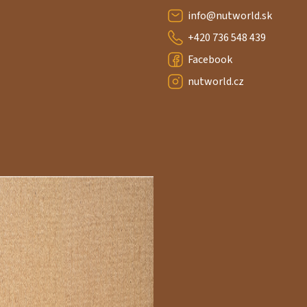
info
@
nutworld.sk
+420 736 548 439
Facebook
nutworld.cz