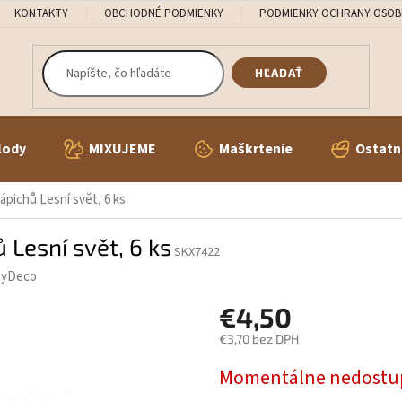
KONTAKTY
OBCHODNÉ PODMIENKY
PODMIENKY OCHRANY OSOB
HĽADAŤ
lody
MIXUJEME
Maškrtenie
Ostatn
ápichů Lesní svět, 6 ks
 Lesní svět, 6 ks
SKX7422
tyDeco
€4,50
€3,70 bez DPH
Jednotková
Momentálne nedostu
cena: