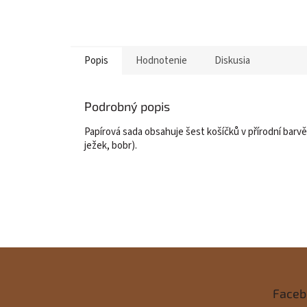
Popis
Hodnotenie
Diskusia
Podrobný popis
Papírová sada obsahuje šest košíčků v přírodní barvě a
ježek, bobr).
Z
á
Faceb