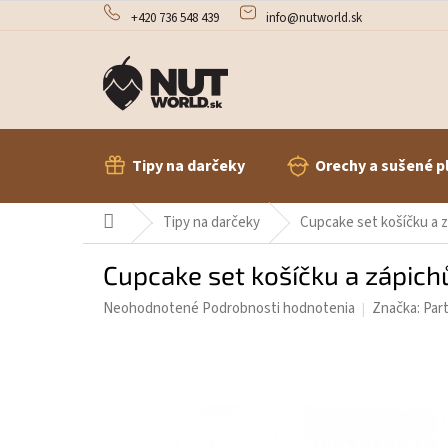
Prejsť
+420 736 548 439
info@nutworld.sk
na
obsah
Tipy na darčeky
Orechy a sušené p
Domov
Tipy na darčeky
Cupcake set košíčku a z
Cupcake set košíčku a zápichů
Priemerné
Neohodnotené
Podrobnosti hodnotenia
Značka:
Par
hodnotenie
produktu
je
0,0
z
5
hviezdičiek.