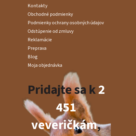
Kontakty
Obchodné podmienky
Podmienky ochrany osobných údajov
Odstúpenie od zmluvy
Reklamácie
Preprava
Blog
Moja objednávka
Pridajte sa k
2
451
veveričkám
,