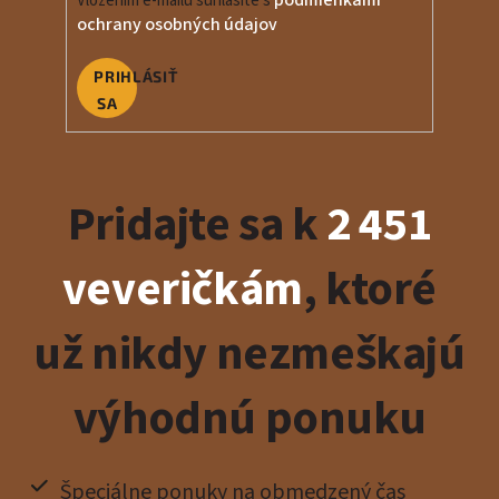
podmienkami
Vložením e-mailu súhlasíte s
ochrany osobných údajov
PRIHLÁSIŤ
SA
Pridajte sa k
2 451
veveričkám
, ktoré
už nikdy nezmeškajú
výhodnú ponuku
Špeciálne ponuky na obmedzený čas