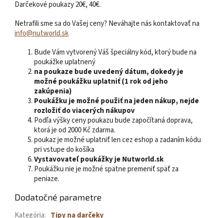
Darčekové poukazy 20€, 40€.
Netrafili sme sa do Vašej ceny? Neváhajte nás kontaktovať na
info@nutworld.sk
Bude Vám vytvorený Váš špeciálny kód, ktorý bude na
poukážke uplatnený
na poukaze bude uvedený dátum, dokedy je
možné poukážku uplatniť (1 rok od jeho
zakúpenia)
Poukážku je možné použiť na jeden nákup, nejde
rozložiť do viacerých nákupov
Podľa výšky ceny poukazu bude započítaná doprava,
ktorá je od 2000 Kč zdarma.
poukaz je možné uplatniť len cez eshop a zadaním kódu
pri vstupe do košíka
Vystavovateľ poukážky je Nutworld.sk
Poukážku nie je možné spätne premeniť späť za
peniaze.
Dodatočné parametre
Kategória
:
Tipy na darčeky