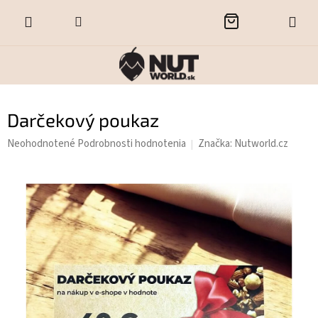
Prejsť
NÁKUPNÝ
na
obsah
KOŠÍK
Darčekový poukaz
Priemerné
Neohodnotené
Podrobnosti hodnotenia
Značka:
Nutworld.cz
hodnotenie
produktu
je
0,0
z
5
hviezdičiek.