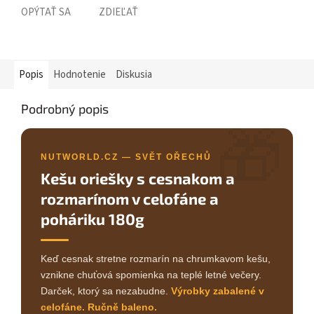
OPÝTAŤ SA
ZDIEĽAŤ
Popis
Hodnotenie
Diskusia
Podrobný popis
🎁
NUTWORLD.CZ — SVĚT OŘECHŮ
Kešu oriešky s cesnakom a
rozmarínom v celofáne a
poháriku 180g
Keď cesnak stretne rozmarín na chrumkavom kešu,
vznikne chuťová spomienka na teplé letné večery.
Darček, ktorý sa nezabudne.
Výrobky zabalené v
celofáne. Ručně baleno.