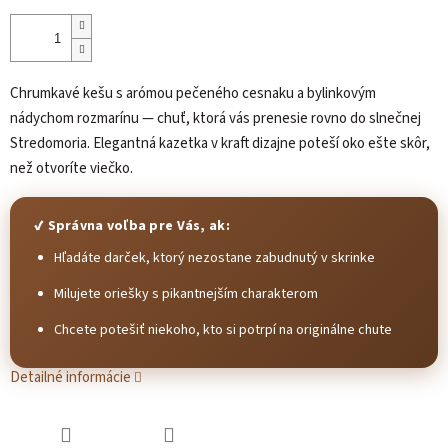
Chrumkavé kešu s arómou pečeného cesnaku a bylinkovým
nádychom rozmarínu — chuť, ktorá vás prenesie rovno do slnečnej
Stredomoria. Elegantná kazetka v kraft dizajne poteší oko ešte skôr,
než otvoríte viečko.
✔ Správna voľba pre Vás, ak:
Hľadáte darček, ktorý nezostane zabudnutý v skrinke
Milujete oriešky s pikantnejším charakterom
Chcete potešiť niekoho, kto si potrpí na originálne chute
Detailné informácie