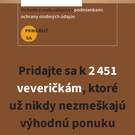
podmienkami
Vložením e-mailu súhlasíte s
ochrany osobných údajov
PRIHLÁSIŤ
SA
Pridajte sa k
2 451
veveričkám
, ktoré
už nikdy nezmeškajú
výhodnú ponuku