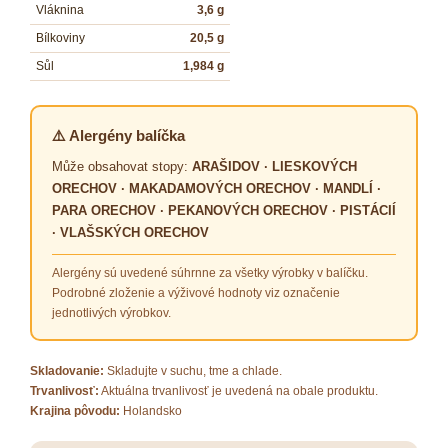
Vláknina
3,6 g
Bílkoviny
20,5 g
Sůl
1,984 g
⚠️ Alergény balíčka
Může obsahovat stopy:
ARAŠIDOV · LIESKOVÝCH
ORECHOV · MAKADAMOVÝCH ORECHOV · MANDLÍ ·
PARA ORECHOV · PEKANOVÝCH ORECHOV · PISTÁCIÍ
· VLAŠSKÝCH ORECHOV
Alergény sú uvedené súhrnne za všetky výrobky v balíčku.
Podrobné zloženie a výživové hodnoty viz označenie
jednotlivých výrobkov.
Skladovanie:
Skladujte v suchu, tme a chlade.
Trvanlivosť:
Aktuálna trvanlivosť je uvedená na obale produktu.
Krajina pôvodu:
Holandsko