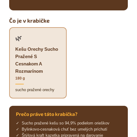
Čo je v krabičke
🌿
Kešu Orechy Sucho
Pražené S
Cesnakom A
Rozmarínom
180 g
sucho pražené orechy
Prečo práve táto krabička?
✓ Sucho pražené kešu so 94,9% podielom orieškov
✓ Bylinkovo-cesnaková chuť bez umelých príchutí
✓ Štýlová kraft kazetka pripravená na darovanie