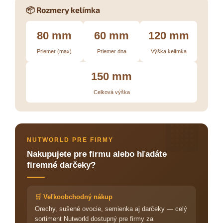
📦 Rozmery kelímka
80 mm
60 mm
120 mm
Priemer (max)
Priemer dna
Výška kelímka
150 mm
Celková výška
🏢
NUTWORLD PRE FIRMY
Nakupujete pre firmu alebo hľadáte
firemné darčeky?
🛒 Veľkoobchodný nákup
Orechy, sušené ovocie, semienka aj darčeky — celý
sortiment Nutworld dostupný pre firmy za