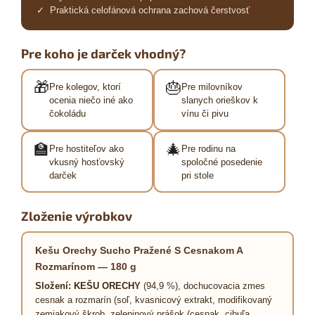
✓ Praktická celofánová ochrana zachová čerstvosť
Pre koho je darček vhodný?
🎁
🎂
Pre kolegov, ktorí
Pre milovníkov
ocenia niečo iné ako
slanych orieškov k
čokoládu
vínu či pivu
🏫
🎄
Pre hostiteľov ako
Pre rodinu na
vkusný hosťovský
spoločné posedenie
darček
pri stole
Zloženie výrobkov
Kešu Orechy Sucho Pražené S Cesnakom A
Rozmarínom — 180 g
Složení:
KEŠU ORECHY
(94,9 %), dochucovacia zmes
cesnak a rozmarín (soľ, kvasnicový extrakt, modifikovaný
zemiakový škrob, zeleninový prášok (cesnak, cibuľa,