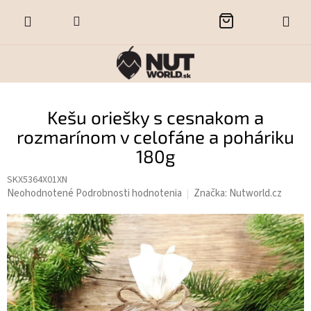
Prejsť
NÁKUPNÝ
na
obsah
KOŠÍK
Kešu oriešky s cesnakom a
rozmarínom v celofáne a poháriku
180g
SKX5364X01XN
Priemerné
Neohodnotené
Podrobnosti hodnotenia
Značka:
Nutworld.cz
hodnotenie
produktu
je
0,0
z
5
hviezdičiek.