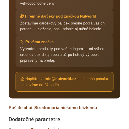
veľkoobchodné ceny.
🎁 Firemné darčeky pod značkou Nutworld
Zostavíme darčekový balíček presne podľa vašich
potrieb — zloženie, obal, prianie aj ručné balenie.
🏷️ Privátna značka
Vytvoríme produkty pod vaším logom — od výberu
orechov cez dizajn obalu až po hotový výrobok
pripravený na predaj.
📩 Napíšte na
info@nutworld.cz
— firemnú ponuku
pripravíme do 24 hodín.
Pošlite chuť Stredomoria niekomu blízkemu
Dodatočné parametre