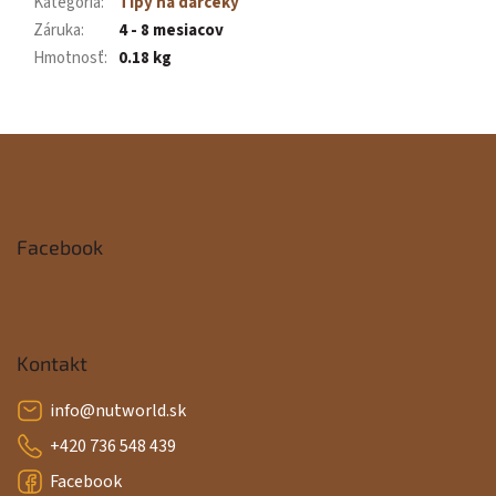
Kategória
:
Tipy na darčeky
Záruka
:
4 - 8 mesiacov
Hmotnosť
:
0.18 kg
Z
á
p
Facebook
ä
t
i
Kontakt
e
info
@
nutworld.sk
+420 736 548 439
Facebook