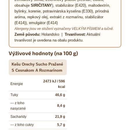
obsahuje
SIRIČITANY
), stabilizátor (E420), maltodextrín,
bylinky, korenie, potravinárska kyselina (E330), prírodná
aróma, repkový olej, extrakt z rozmarínu, stabilizátor
(E414)), emulgátor (E414)
Alergeny jsou ve složení vyznačeny VELKÝM PÍSMEM a tučně.
Země původu:
Holandsko |
Trvanlivost:
Aktuální
trvanlivost je uvedena na obalu produktu.
Výživové hodnoty (na 100 g)
Kešu Orechy Sucho Pražené
S Cesnakom A Rozmarínom
2473 kJ / 596
Energie
kcal
Tuky
46,6 g
— z toho
8,4 g
nasycené
Sacharidy
21,9 g
— z toho cukry
5,7 g