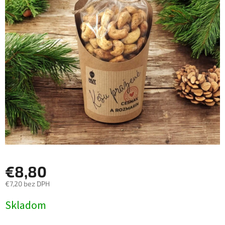
€8,80
€7,20 bez DPH
Jednotková
Skladom
cena: