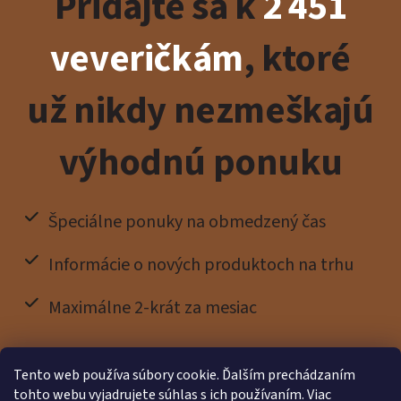
Pridajte sa k
2 451
veveričkám
, ktoré
už nikdy nezmeškajú
výhodnú ponuku
Špeciálne ponuky na obmedzený čas
Informácie o nových produktoch na trhu
Maximálne 2-krát za mesiac
Tento web používa súbory cookie. Ďalším prechádzaním
tohto webu vyjadrujete súhlas s ich používaním. Viac