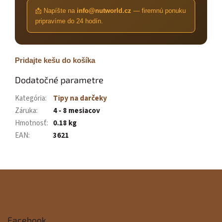
📩 Napíšte na
info@nutworld.cz
— firemnú ponuku
pripravíme do 24 hodín.
Pridajte kešu do košíka
Dodatočné parametre
Kategória
:
Tipy na darčeky
Záruka
:
4 - 8 mesiacov
Hmotnosť
:
0.18 kg
EAN
:
3621
Z
á
p
Facebook