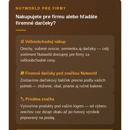
🏢
NUTWORLD PRE FIRMY
Nakupujete pre firmu alebo hľadáte
firemné darčeky?
🛒 Veľkoobchodný nákup
Orechy, sušené ovocie, semienka aj darčeky — celý
sortiment Nutworld dostupný pre firmy za
veľkoobchodné ceny.
🎁 Firemné darčeky pod značkou Nutworld
Zostavíme darčekový balíček presne podľa vašich
potrieb — zloženie, obal, prianie aj ručné balenie.
🏷️ Privátna značka
Vytvoríme produkty pod vaším logom — od výberu
orechov cez dizajn obalu až po hotový výrobok
pripravený na predaj.