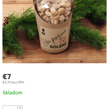
€7
€5,70 bez DPH
Jednotková
Skladom
cena: