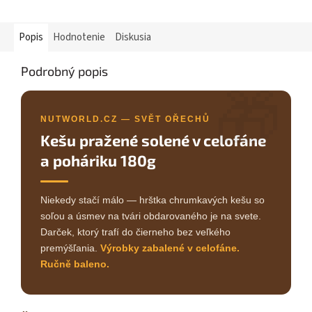
Popis
Hodnotenie
Diskusia
Podrobný popis
🎁
NUTWORLD.CZ — SVĚT OŘECHŮ
Kešu pražené solené v celofáne
a poháriku 180g
Niekedy stačí málo — hrštka chrumkavých kešu so
soľou a úsmev na tvári obdarovaného je na svete.
Darček, ktorý trafí do čierneho bez veľkého
premýšľania.
Výrobky zabalené v celofáne.
Ručně baleno.