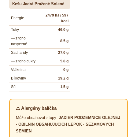
Kešu Jadrá Pražené Solené
2479 kJ / 597
Energie
kcal
Tuky
46,0 g
— z toho
8,5 g
nasycené
Sacharidy
27,0 g
— z toho cukry
5,8 g
Vláknina
0 g
Bílkoviny
19,2 g
Sůl
1,5 g
⚠️ Alergény balíčka
Může obsahovat stopy:
JADIER PODZEMNICE OLEJNEJ
· OBILNÍN OBSAHUJÚCICH LEPOK · SEZAMOVÝCH
SEMIEN