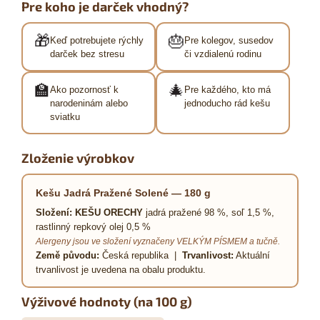
Pre koho je darček vhodný?
🎁
🎂
Keď potrebujete rýchly
Pre kolegov, susedov
darček bez stresu
či vzdialenú rodinu
🏫
🎄
Ako pozornosť k
Pre každého, kto má
narodeninám alebo
jednoducho rád kešu
sviatku
Zloženie výrobkov
Kešu Jadrá Pražené Solené — 180 g
Složení:
KEŠU ORECHY
jadrá pražené 98 %, soľ 1,5 %,
rastlinný repkový olej 0,5 %
Alergeny jsou ve složení vyznačeny VELKÝM PÍSMEM a tučně.
Země původu:
Česká republika |
Trvanlivost:
Aktuální
trvanlivost je uvedena na obalu produktu.
Výživové hodnoty (na 100 g)