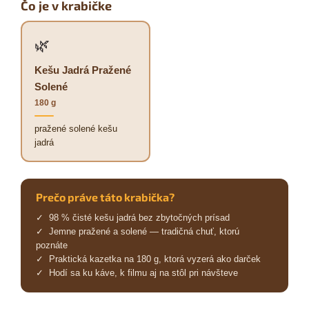
Čo je v krabičke
🌿
Kešu Jadrá Pražené
Solené
180 g
pražené solené kešu
jadrá
Prečo práve táto krabička?
✓ 98 % čisté kešu jadrá bez zbytočných prísad
✓ Jemne pražené a solené — tradičná chuť, ktorú
poznáte
✓ Praktická kazetka na 180 g, ktorá vyzerá ako darček
✓ Hodí sa ku káve, k filmu aj na stôl pri návšteve