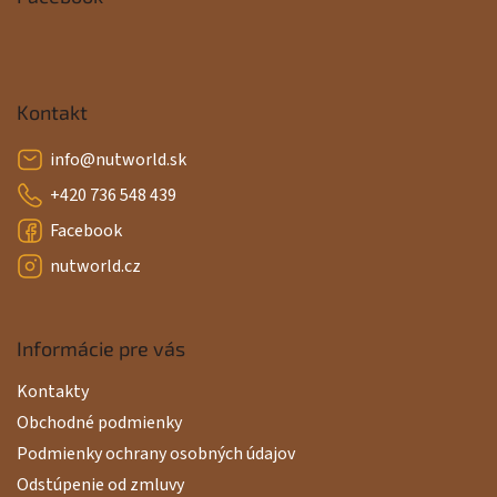
ä
t
i
Kontakt
e
info
@
nutworld.sk
+420 736 548 439
Facebook
nutworld.cz
Informácie pre vás
Kontakty
Obchodné podmienky
Podmienky ochrany osobných údajov
Odstúpenie od zmluvy