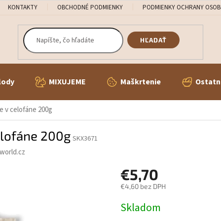
KONTAKTY
OBCHODNÉ PODMIENKY
PODMIENKY OCHRANY OSOB
HĽADAŤ
lody
MIXUJEME
Maškrtenie
Ostatn
e v celofáne 200g
elofáne 200g
SKX3671
world.cz
€5,70
€4,60 bez DPH
Jednotková
Skladom
cena: