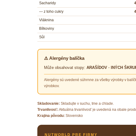
Sacharidy
4
— z toho cukry
4
Vláknina
Bílkoviny
Sůl
⚠️ Alergény balíčka
Může obsahovat stopy:
ARAŠÍDOV · INÝCH ŠKR
Alergény sú uvedené súhrnne za všetky výrobky v balíč
výrobkov.
Skladovanie:
Skladujte v suchu, tme a chlade.
Trvanlivosť:
Aktuálna trvanlivosť je uvedená na obale prod
Krajina pôvodu:
Slovensko
NUTWORLD PRE FIRMY