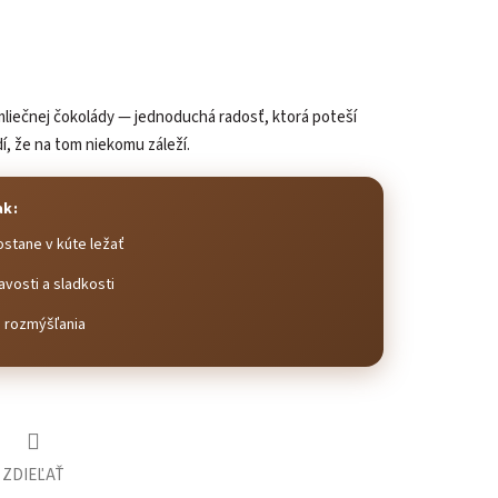
mliečnej čokolády — jednoduchá radosť, ktorá poteší
í, že na tom niekomu záleží.
ak:
ostane v kúte ležať
vosti a sladkosti
o rozmýšľania
ZDIEĽAŤ