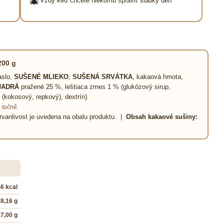
🎄
Vždy keď chcete niekomu spraviť sladký deň
200 g
aslo,
SUŠENÉ MLIEKO
,
SUŠENÁ SRVÁTKA
, kakaová hmota,
JADRÁ
pražené 25 %, leštiaca zmes 1 % (glukózový sirup,
 (kokosový, repkový), dextrín).
 tučně.
rvanlivost je uvedena na obalu produktu. |
Obsah kakaové sušiny:
46 kcal
8,16 g
7,00 g