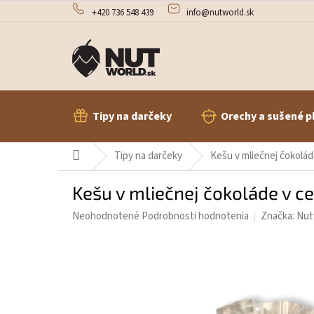
Prejsť
+420 736 548 439
info@nutworld.sk
na
obsah
Tipy na darčeky
Orechy a sušené p
Domov
Tipy na darčeky
Kešu v mliečnej čokolád
Kešu v mliečnej čokoláde v c
Priemerné
Neohodnotené
Podrobnosti hodnotenia
Značka:
Nut
hodnotenie
produktu
je
0,0
z
5
hviezdičiek.