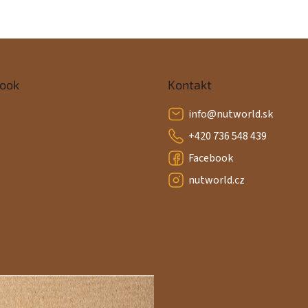
ook
Kontakt
info
@
nutworld.sk
+420 736 548 439
Facebook
nutworld.cz