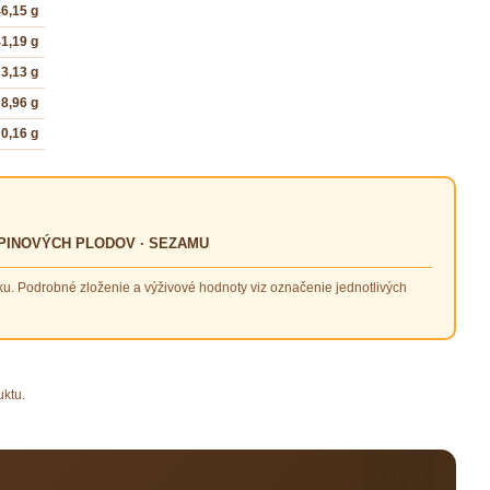
6,15 g
1,19 g
3,13 g
8,96 g
0,16 g
UPINOVÝCH PLODOV · SEZAMU
ku. Podrobné zloženie a výživové hodnoty viz označenie jednotlivých
uktu.
🏢