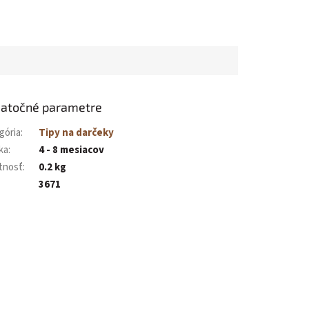
atočné parametre
gória
:
Tipy na darčeky
ka
:
4 - 8 mesiacov
tnosť
:
0.2 kg
3671