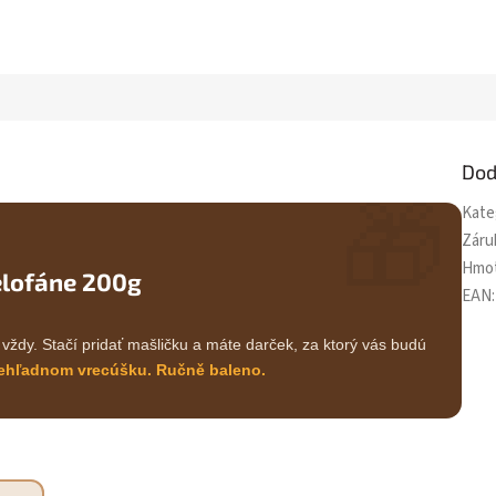
Dod
🎁
Kate
Záru
Hmo
celofáne 200g
EAN
:
vždy. Stačí pridať mašličku a máte darček, za ktorý vás budú
ehľadnom vrecúšku. Ručně baleno.