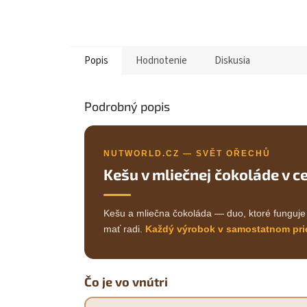
Popis
Hodnotenie
Diskusia
Podrobný popis
NUTWORLD.CZ — SVĚT OŘECHŮ
Kešu v mliečnej čokoláde v 
Kešu a mliečna čokoláda — duo, ktoré funguje 
mať radi.
Každý výrobok v samostatnom pri
Čo je vo vnútri