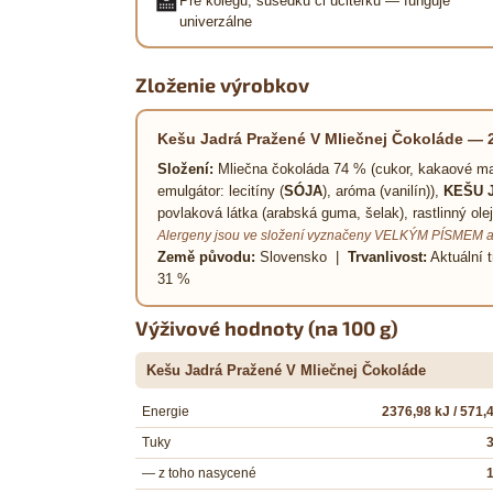
🏫
Pre kolegu, susedku či učiteľku — funguje
univerzálne
Zloženie výrobkov
Kešu Jadrá Pražené V Mliečnej Čokoláde — 
Složení:
Mliečna čokoláda 74 % (cukor, kakaové m
emulgátor: lecitíny (
SÓJA
), aróma (vanilín)),
KEŠU 
povlaková látka (arabská guma, šelak), rastlinný olej
Alergeny jsou ve složení vyznačeny VELKÝM PÍSMEM a
Země původu:
Slovensko |
Trvanlivost:
Aktuální t
31 %
Výživové hodnoty (na 100 g)
Kešu Jadrá Pražené V Mliečnej Čokoláde
Energie
2376,98 kJ / 571,
Tuky
3
— z toho nasycené
1