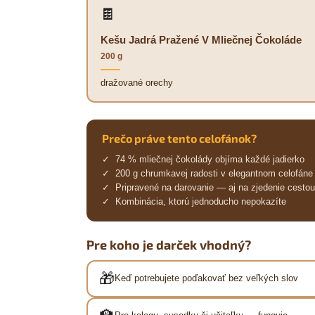
🍫
Kešu Jadrá Pražené V Mliečnej Čokoláde
200 g
dražované orechy
Prečo práve tento celofánok?
✓ 74 % mliečnej čokolády objíma každé jadierko
✓ 200 g chrumkavej radosti v elegantnom celofáne
✓ Pripravené na darovanie — aj na zjedenie cesto
✓ Kombinácia, ktorú jednoducho nepokazíte
Pre koho je darček vhodný?
🎁
Keď potrebujete poďakovať bez veľkých slov