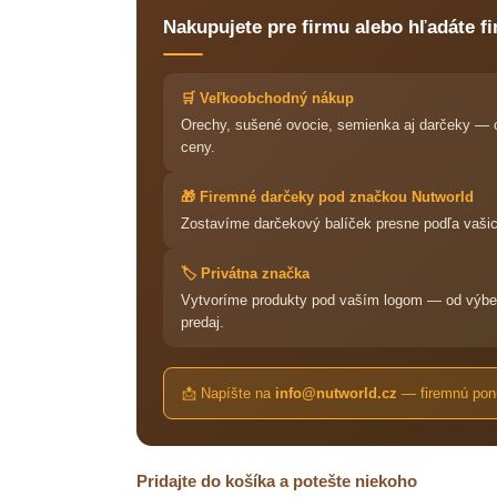
Nakupujete pre firmu alebo hľadáte f
🛒 Veľkoobchodný nákup
Orechy, sušené ovocie, semienka aj darčeky — c
ceny.
🎁 Firemné darčeky pod značkou Nutworld
Zostavíme darčekový balíček presne podľa vašich 
🏷️ Privátna značka
Vytvoríme produkty pod vaším logom — od výberu
predaj.
📩 Napíšte na
info@nutworld.cz
— firemnú ponu
Pridajte do košíka a potešte niekoho