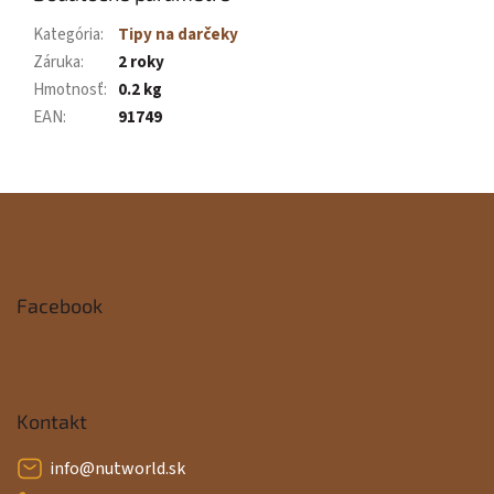
Kategória
:
Tipy na darčeky
Záruka
:
2 roky
Hmotnosť
:
0.2 kg
EAN
:
91749
Z
á
p
Facebook
ä
t
i
Kontakt
e
info
@
nutworld.sk