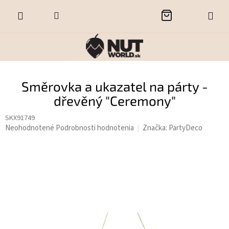
Prejsť
NÁKUPNÝ
na
obsah
KOŠÍK
Směrovka a ukazatel na párty -
dřevěný "Ceremony"
SKX91749
Priemerné
Neohodnotené
Podrobnosti hodnotenia
Značka:
PartyDeco
hodnotenie
produktu
je
0,0
z
5
hviezdičiek.