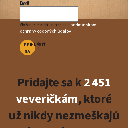
Email
podmienkami
Vložením e-mailu súhlasíte s
ochrany osobných údajov
PRIHLÁSIŤ
SA
Pridajte sa k
2 451
veveričkám
, ktoré
už nikdy nezmeškajú