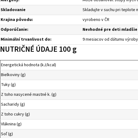
Alergeny:
Môže obsahovať stopy iných 
Skladovanie
Skladujte v suchu pri teplote n
Krajina pôvodu:
vyrobeno v ČR
Odporúčanie:
Nevhodné pre deti mladšie 
Minimální trvanlivost do:
9 mesiacov od dátumu výroby.
NUTRIČNÉ ÚDAJE 100 g
Energetická hodnota (kJ/kcal)
Bielkoviny (g)
Tuky (g)
Z toho nasycené mastné k. (g)
Sacharidy (g)
Z toho cukry (g)
Vláknina (g)
Soľ (g)