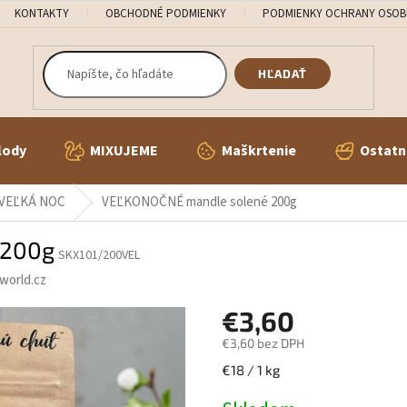
KONTAKTY
OBCHODNÉ PODMIENKY
PODMIENKY OCHRANY OSOB
HĽADAŤ
lody
MIXUJEME
Maškrtenie
Ostatn
VEĽKÁ NOC
VEĽKONOČNÉ mandle solené 200g
 200g
SKX101/200VEL
world.cz
€3,60
€3,60 bez DPH
Jednotková
€18 / 1 kg
cena: