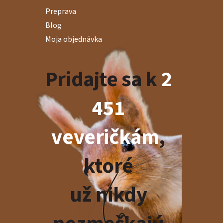
Preprava
Blog
Moja objednávka
Pridajte sa k
2
451
veveričkám
,
ktoré
už nikdy