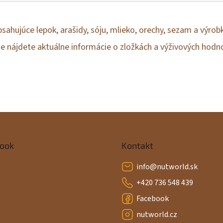
bsahujúce lepok, arašidy, sóju, mlieko, orechy, sezam a výro
de nájdete aktuálne informácie o zložkách a výživových hodn
ook
Kontakt
info
@
nutworld.sk
+420 736 548 439
Facebook
nutworld.cz