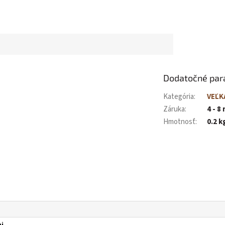
Dodatočné par
Kategória
:
VEĽK
Záruka
:
4 - 8
Hmotnosť
:
0.2 k