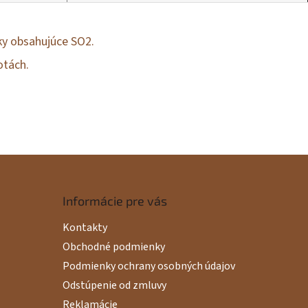
bky obsahujúce SO2.
otách.
Informácie pre vás
Kontakty
Obchodné podmienky
Podmienky ochrany osobných údajov
Odstúpenie od zmluvy
Reklamácie