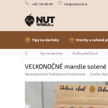
Prejsť
+420 736 548 439
info@nutworld.sk
na
obsah
Tipy na darčeky
Orechy a sušené p
Domov
Tipy na darčeky
Podľa príležitosti
VEĽKONOČNÉ mandle solené
Priemerné
Neohodnotené
Podrobnosti hodnotenia
Značka:
Nut
hodnotenie
produktu
je
0,0
z
5
hviezdičiek.