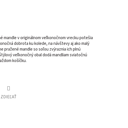
é mandle v originálnom veľkonočnom vrecku potešia
konočná dobrota ku kolede, na návštevy aj ako malý
rne pražené mandle so soľou zvýraznia ich plnú
 Štýlový veľkonočný obal dodá mandliam sviatočnú
každom košíčku.
ZDIEĽAŤ