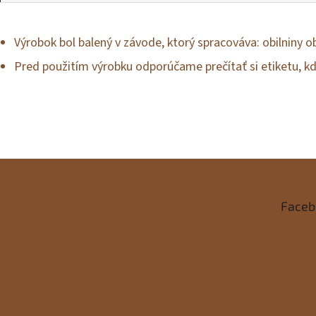
Výrobok bol balený v závode, ktorý spracováva: obilniny o
Pred použitím výrobku odporúčame prečítať si etiketu, k
Z
á
Faceb
p
ä
t
i