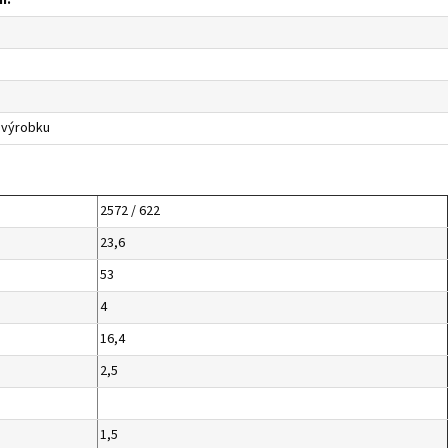
i.
 výrobku
2572 / 622
23,6
53
4
16,4
2,5
1,5