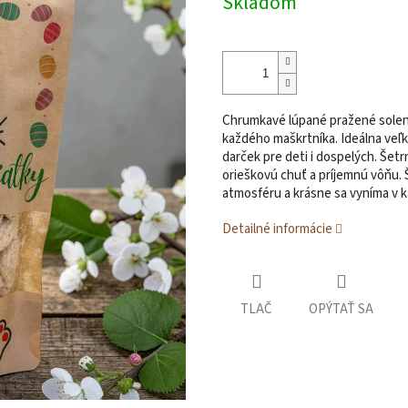
Skladom
Chrumkavé lúpané pražené solen
každého maškrtníka. Ideálna veľ
darček pre deti i dospelých. Šet
orieškovú chuť a príjemnú vôňu.
atmosféru a krásne sa vyníma v 
Detailné informácie
TLAČ
OPÝTAŤ SA