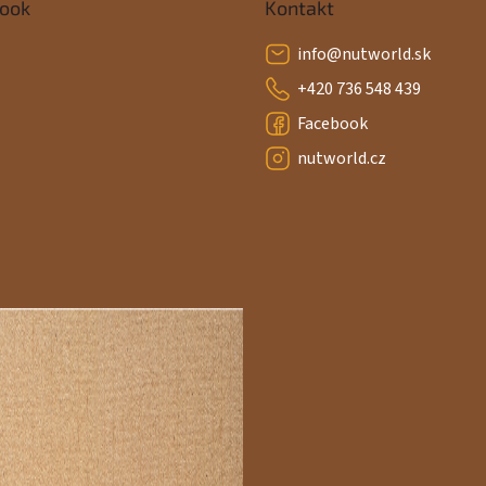
ook
Kontakt
info
@
nutworld.sk
+420 736 548 439
Facebook
nutworld.cz