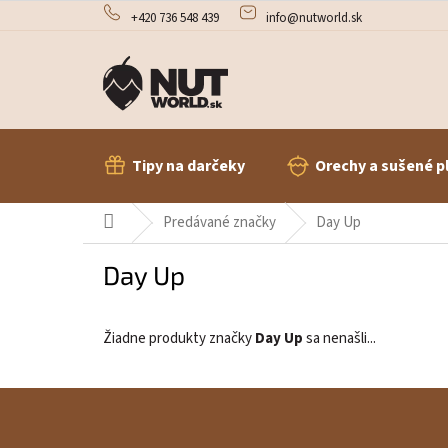
Prejsť
+420 736 548 439
info@nutworld.sk
na
obsah
Tipy na darčeky
Orechy a sušené p
Domov
Predávané značky
Day Up
Day Up
Žiadne produkty značky
Day Up
sa nenašli...
Z
á