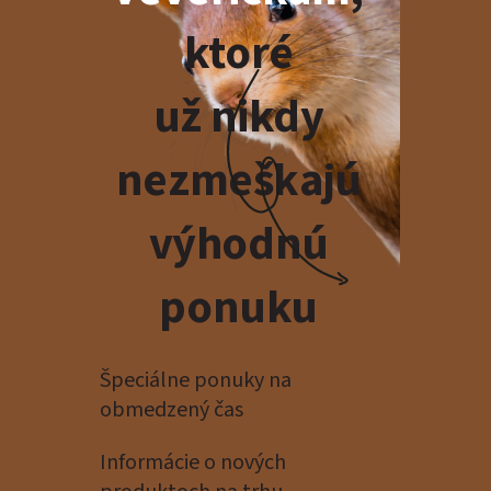
ktoré
už nikdy
nezmeškajú
výhodnú
ponuku
Špeciálne ponuky na
obmedzený čas
Informácie o nových