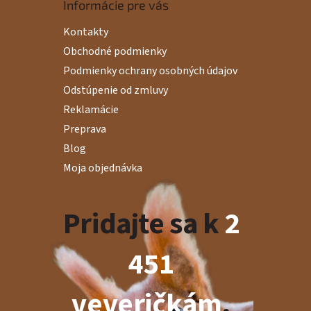
Informácie pre vás
Kontakty
Obchodné podmienky
Podmienky ochrany osobných údajov
Odstúpenie od zmluvy
Reklamácie
Preprava
Blog
Moja objednávka
Pridajte sa k
2
451
veveričkám
,