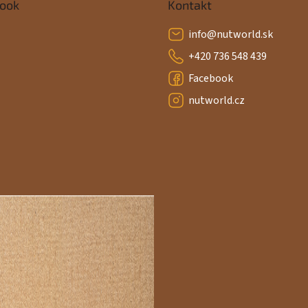
ook
Kontakt
info
@
nutworld.sk
+420 736 548 439
Facebook
nutworld.cz