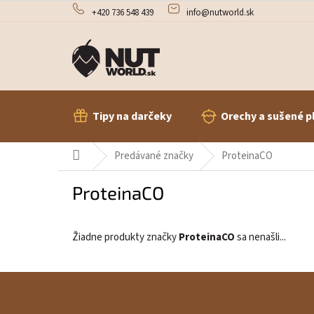
Prejsť
+420 736 548 439
info@nutworld.sk
na
obsah
Tipy na darčeky
Orechy a sušené p
Domov
Predávané značky
ProteinaCO
ProteinaCO
Žiadne produkty značky
ProteinaCO
sa nenašli...
Z
á