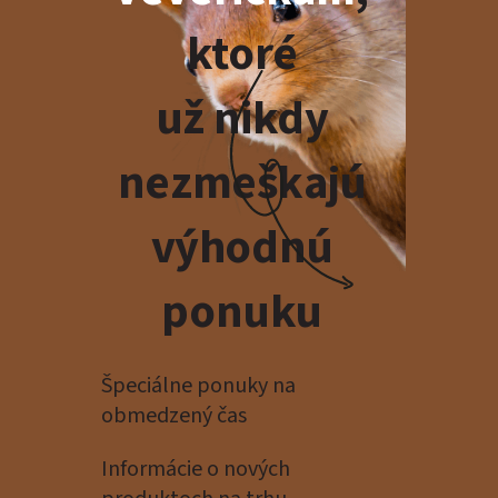
ktoré
už nikdy
nezmeškajú
výhodnú
ponuku
Špeciálne ponuky na
obmedzený čas
Informácie o nových