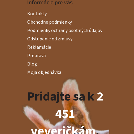
Informácie pre vás
Kontakty
Obchodné podmienky
Podmienky ochrany osobných údajov
Odstúpenie od zmluvy
Reklamácie
Preprava
Blog
Moja objednávka
Pridajte sa k
2
451
veveričkám
,